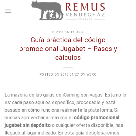
Skip
to
content
EGYÉB KATEGÓRIA
Guía práctica del código
promocional Jugabet – Pasos y
cálculos
POSTED ON
2015.01.27.
BY
WEXO
La mayoría de las guías de iGaming son vagas. Esta no lo
es: cada paso aquí es específico, procesable y está
basado en cómo funciona realmente la plataforma. Si
buscas aprovechar al máximo el
código promocional
jugabet sin depósito
o cualquier oferta disponible, has
llegado al lugar indicado. En esta guía desglosaremos