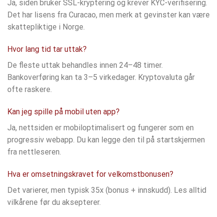
Ja, siden bruker SSL-kryptering og krever KYC-verifisering.
Det har lisens fra Curacao, men merk at gevinster kan være
skattepliktige i Norge.
Hvor lang tid tar uttak?
De fleste uttak behandles innen 24–48 timer.
Bankoverføring kan ta 3–5 virkedager. Kryptovaluta går
ofte raskere.
Kan jeg spille på mobil uten app?
Ja, nettsiden er mobiloptimalisert og fungerer som en
progressiv webapp. Du kan legge den til på startskjermen
fra nettleseren.
Hva er omsetningskravet for velkomstbonusen?
Det varierer, men typisk 35x (bonus + innskudd). Les alltid
vilkårene før du aksepterer.