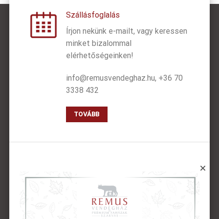
Szállásfoglalás
Írjon nekünk e-mailt, vagy keressen
minket bizalommal
elérhetőségeinken!
info@remusvendeghaz.hu, +36 70
3338 432
TOVÁBB
Hol található szállásunk?
Klikkeljen a lenti térkép gombra a
térkép és az útvonalterv
megjelenítéséhez!