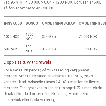
ved 96 % RTP: 30 000 × 0,04 = 1200 NOK. Bonusen er 500,
så forventet netto er -700 NOK.
INNSKUDD
BONUS
OMSETNINGSKRAV
OMSETNINGSB
1000
1000 NOK
35x (B+I)
70 000 NOK
NOK
500
500 NOK
30x (B+I)
30 000 NOK
NOK
Deposits & Withdrawals
For å sette inn penger, gå til kassen og velg ønsket
metode. Minste innskudd er vanligvis 100 NOK, maks
varierer. Uttak behandles innen 24–48 timer for de fleste
metoder. For kryptovaluta kan det ta opptil 72 timer.
Merk:
Uttak til kredittkort er ofte ikke mulig – bruk helst e-
lommebok eller bankoverføring.