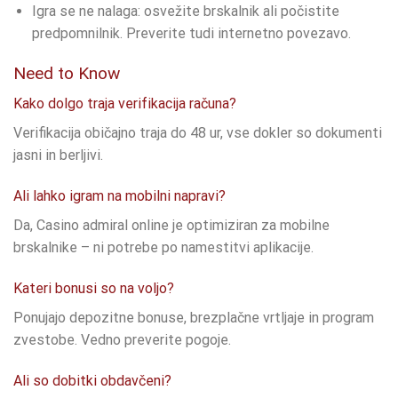
Igra se ne nalaga: osvežite brskalnik ali počistite
predpomnilnik. Preverite tudi internetno povezavo.
Need to Know
Kako dolgo traja verifikacija računa?
Verifikacija običajno traja do 48 ur, vse dokler so dokumenti
jasni in berljivi.
Ali lahko igram na mobilni napravi?
Da, Casino admiral online je optimiziran za mobilne
brskalnike – ni potrebe po namestitvi aplikacije.
Kateri bonusi so na voljo?
Ponujajo depozitne bonuse, brezplačne vrtljaje in program
zvestobe. Vedno preverite pogoje.
Ali so dobitki obdavčeni?