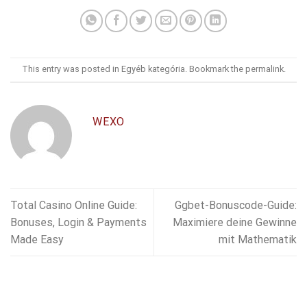
This entry was posted in
Egyéb kategória
. Bookmark the
permalink
.
WEXO
Total Casino Online Guide:
Ggbet-Bonuscode-Guide:
Bonuses, Login & Payments
Maximiere deine Gewinne
Made Easy
mit Mathematik