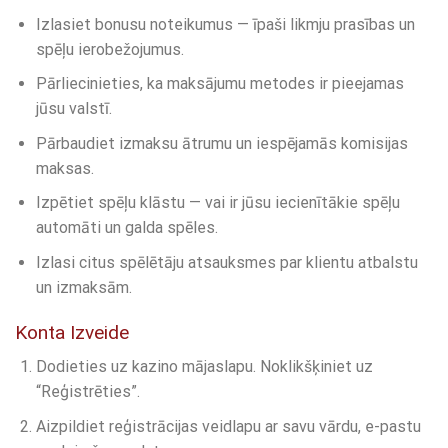
Izlasiet bonusu noteikumus — īpaši likmju prasības un
spēļu ierobežojumus.
Pārliecinieties, ka maksājumu metodes ir pieejamas
jūsu valstī.
Pārbaudiet izmaksu ātrumu un iespējamās komisijas
maksas.
Izpētiet spēļu klāstu — vai ir jūsu iecienītākie spēļu
automāti un galda spēles.
Izlasi citus spēlētāju atsauksmes par klientu atbalstu
un izmaksām.
Konta Izveide
Dodieties uz kazino mājaslapu. Noklikšķiniet uz
“Reģistrēties”.
Aizpildiet reģistrācijas veidlapu ar savu vārdu, e-pastu