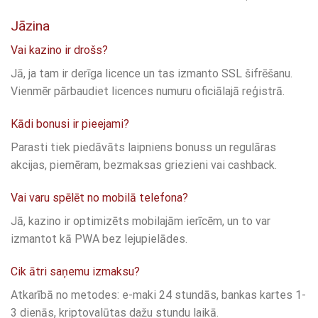
Jāzina
Vai kazino ir drošs?
Jā, ja tam ir derīga licence un tas izmanto SSL šifrēšanu.
Vienmēr pārbaudiet licences numuru oficiālajā reģistrā.
Kādi bonusi ir pieejami?
Parasti tiek piedāvāts laipniens bonuss un regulāras
akcijas, piemēram, bezmaksas griezieni vai cashback.
Vai varu spēlēt no mobilā telefona?
Jā, kazino ir optimizēts mobilajām ierīcēm, un to var
izmantot kā PWA bez lejupielādes.
Cik ātri saņemu izmaksu?
Atkarībā no metodes: e-maki 24 stundās, bankas kartes 1-
3 dienās, kriptovalūtas dažu stundu laikā.