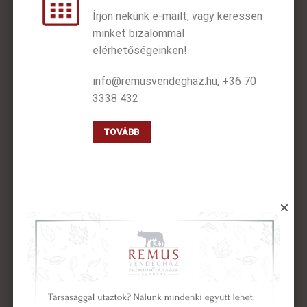
Írjon nekünk e-mailt, vagy keressen
minket bizalommal
elérhetőségeinken!
info@remusvendeghaz.hu, +36 70
3338 432
TOVÁBB
Hol található szállásunk?
Klikkeljen a lenti térkép gombra a
térkép és az útvonalterv
megjelenítéséhez!
TÉRKÉP