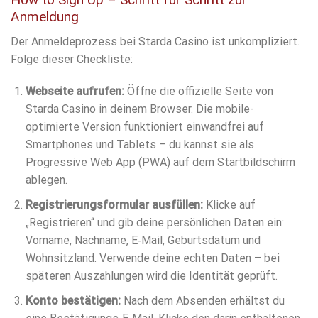
Anmeldung
Der Anmeldeprozess bei Starda Casino ist unkompliziert.
Folge dieser Checkliste:
Webseite aufrufen:
Öffne die offizielle Seite von
Starda Casino in deinem Browser. Die mobile-
optimierte Version funktioniert einwandfrei auf
Smartphones und Tablets – du kannst sie als
Progressive Web App (PWA) auf dem Startbildschirm
ablegen.
Registrierungsformular ausfüllen:
Klicke auf
„Registrieren“ und gib deine persönlichen Daten ein:
Vorname, Nachname, E‑Mail, Geburtsdatum und
Wohnsitzland. Verwende deine echten Daten – bei
späteren Auszahlungen wird die Identität geprüft.
Konto bestätigen:
Nach dem Absenden erhältst du