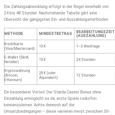
Die Zahlungsabwicklung erfolgt in der Regel innerhalb von
24 bis 48 Stunden. Nachstehende Tabelle gibt eine
Übersicht der gängigsten Ein- und Auszahlungsmethoden:
BEARBEITUNGSZEIT
METHODE
MINDESTBETRAG
(AUSZAHLUNG)
Kreditkarte
10 €
1–3 Werktage
(Visa/Mastercard)
E‑Wallet (Skrill,
10 €
24 Stunden
Neteller)
Kryptowährung
20 € (oder
(Bitcoin,
12 Stunden
Äquivalent)
Ethereum)
Ein besonderer Vorteil: Der Starda Casino Bonus ohne
Einzahlung ermöglicht es dir, erste Spiele risikofrei
kennenzulernen. Achte dennoch auf die
Umsatzbedingungen – diese variieren meist zwischen 30‑