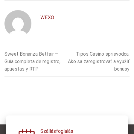
WEXO
Sweet Bonanza Betfair –
Tipos Casino sprievodca:
Guía completa de registro,
Ako sa zaregistrovať a využiť
apuestas y RTP
bonusy
Szállásfoglalás