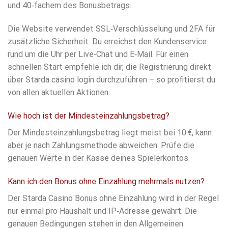
und 40‑fachem des Bonusbetrags.
Die Website verwendet SSL‑Verschlüsselung und 2FA für
zusätzliche Sicherheit. Du erreichst den Kundenservice
rund um die Uhr per Live‑Chat und E‑Mail. Für einen
schnellen Start empfehle ich dir, die Registrierung direkt
über
Starda casino login
durchzuführen – so profitierst du
von allen aktuellen Aktionen.
Wie hoch ist der Mindesteinzahlungsbetrag?
Der Mindesteinzahlungsbetrag liegt meist bei 10 €, kann
aber je nach Zahlungsmethode abweichen. Prüfe die
genauen Werte in der Kasse deines Spielerkontos.
Kann ich den Bonus ohne Einzahlung mehrmals nutzen?
Der Starda Casino Bonus ohne Einzahlung wird in der Regel
nur einmal pro Haushalt und IP‑Adresse gewährt. Die
genauen Bedingungen stehen in den Allgemeinen