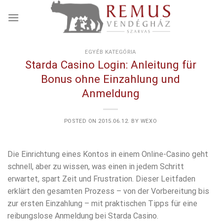
Skip
to
content
EGYÉB KATEGÓRIA
Starda Casino Login: Anleitung für
Bonus ohne Einzahlung und
Anmeldung
POSTED ON
2015.06.12.
BY
WEXO
Die Einrichtung eines Kontos in einem Online-Casino geht
schnell, aber zu wissen, was einen in jedem Schritt
erwartet, spart Zeit und Frustration. Dieser Leitfaden
erklärt den gesamten Prozess – von der Vorbereitung bis
zur ersten Einzahlung – mit praktischen Tipps für eine
reibungslose Anmeldung bei Starda Casino.