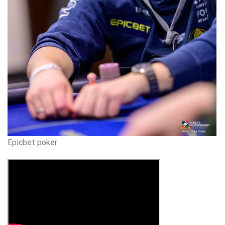
Epicbet poker