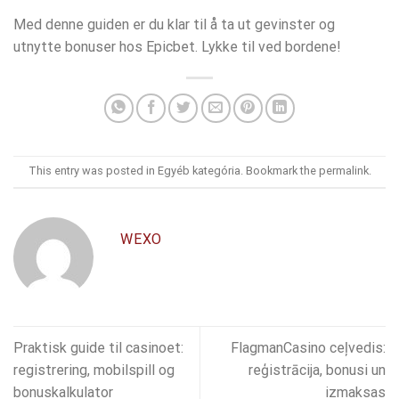
Med denne guiden er du klar til å ta ut gevinster og
utnytte bonuser hos Epicbet. Lykke til ved bordene!
This entry was posted in
Egyéb kategória
. Bookmark the
permalink
.
WEXO
Praktisk guide til casinoet:
FlagmanCasino ceļvedis:
registrering, mobilspill og
reģistrācija, bonusi un
bonuskalkulator
izmaksas