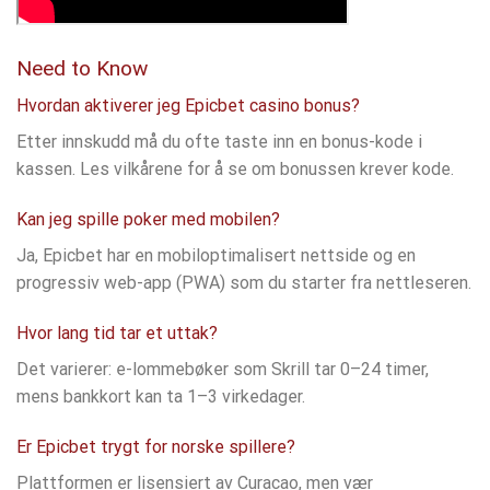
Need to Know
Hvordan aktiverer jeg Epicbet casino bonus?
Etter innskudd må du ofte taste inn en bonus-kode i
kassen. Les vilkårene for å se om bonussen krever kode.
Kan jeg spille poker med mobilen?
Ja, Epicbet har en mobiloptimalisert nettside og en
progressiv web-app (PWA) som du starter fra nettleseren.
Hvor lang tid tar et uttak?
Det varierer: e-lommebøker som Skrill tar 0–24 timer,
mens bankkort kan ta 1–3 virkedager.
Er Epicbet trygt for norske spillere?
Plattformen er lisensiert av Curacao, men vær