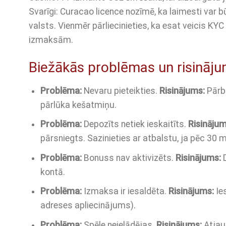
Svarīgi: Curacao licence nozīmē, ka laimesti var 
valsts. Vienmēr pārliecinieties, ka esat veicis KYC 
izmaksām.
Biežākās problēmas un risināju
Problēma:
Nevaru pieteikties.
Risinājums:
Pārba
pārlūka kešatmiņu.
Problēma:
Depozīts netiek ieskaitīts.
Risinājum
pārsniegts. Sazinieties ar atbalstu, ja pēc 30
Problēma:
Bonuss nav aktivizēts.
Risinājums:
D
kontā.
Problēma:
Izmaksa ir iesaldēta.
Risinājums:
Ie
adreses apliecinājums).
Problēma:
Spēle neielādējas.
Risinājums:
Atjaun