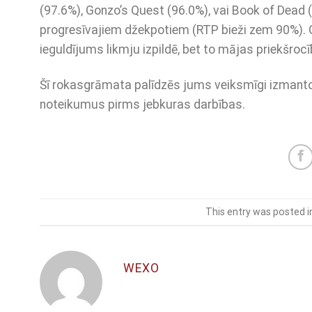
(97.6%), Gonzo’s Quest (96.0%), vai Book of Dead 
progresīvajiem džekpotiem (RTP bieži zem 90%). G
ieguldījums likmju izpildē, bet to mājas priekšroc
Šī rokasgrāmata palīdzēs jums veiksmīgi izmantot
noteikumus pirms jebkuras darbības.
This entry was posted 
WEXO