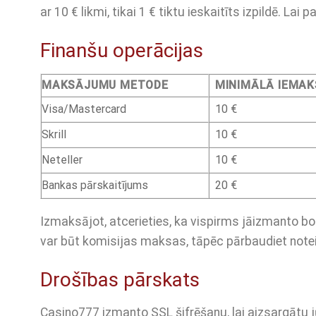
ar 10 € likmi, tikai 1 € tiktu ieskaitīts izpildē. Lai
Finanšu operācijas
MAKSĀJUMU METODE
MINIMĀLĀ IEMA
Visa/Mastercard
10 €
Skrill
10 €
Neteller
10 €
Bankas pārskaitījums
20 €
Izmaksājot, atcerieties, ka vispirms jāizmanto
var būt komisijas maksas, tāpēc pārbaudiet not
Drošības pārskats
Casino777 izmanto SSL šifrēšanu, lai aizsargātu jū