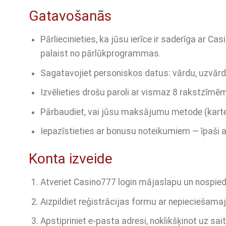
Gatavošanās
Pārliecinieties, ka jūsu ierīce ir saderīga ar
Casi
palaist no pārlūkprogrammas.
Sagatavojiet personiskos datus: vārdu, uzvārdu
Izvēlieties drošu paroli ar vismaz 8 rakstzīmēm
Pārbaudiet, vai jūsu maksājumu metode (kartes
Iepazīstieties ar bonusu noteikumiem — īpaši a
Konta izveide
Atveriet
Casino777 login
mājaslapu un nospiedie
Aizpildiet reģistrācijas formu ar nepieciešama
Apstipriniet e-pasta adresi, noklikšķinot uz sai