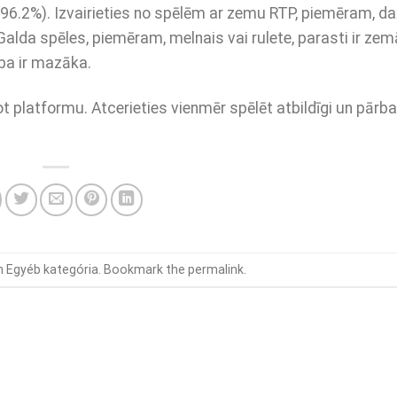
(96.2%). Izvairieties no spēlēm ar zemu RTP, piemēram, d
alda spēles, piemēram, melnais vai rulete, parasti ir ze
ība ir mazāka.
 platformu. Atcerieties vienmēr spēlēt atbildīgi un pārba
in
Egyéb kategória
. Bookmark the
permalink
.