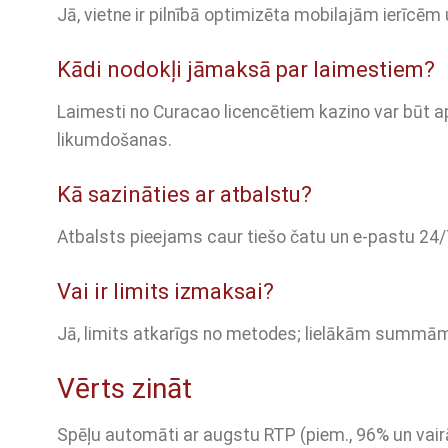
Jā, vietne ir pilnībā optimizēta mobilajām ierīcēm
Kādi nodokļi jāmaksā par laimestiem?
Laimesti no Curacao licencētiem kazino var būt a
likumdošanas.
Kā sazināties ar atbalstu?
Atbalsts pieejams caur tiešo čatu un e-pastu 24/
Vai ir limits izmaksai?
Jā, limits atkarīgs no metodes; lielākām summām 
Vērts zināt
Spēļu automāti ar augstu RTP (piem., 96% un vairāk