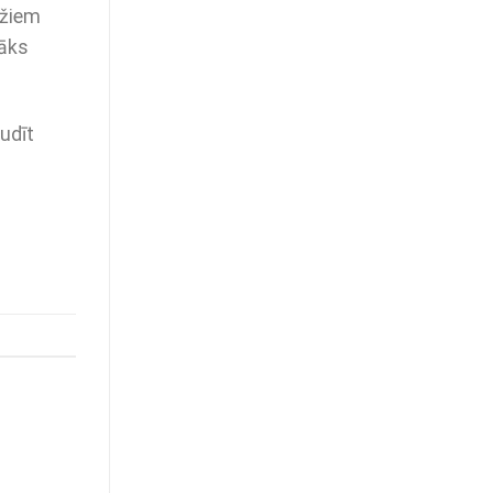
ažiem
māks
udīt