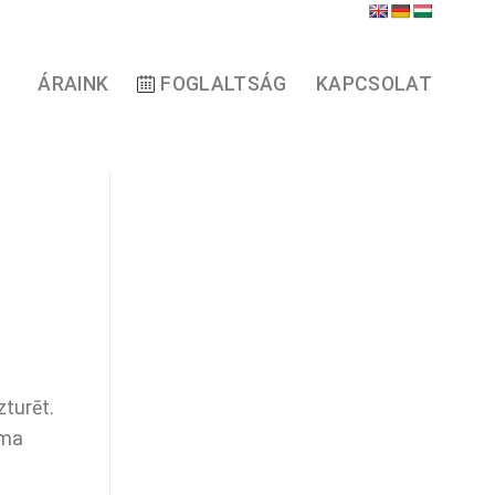
ÁRAINK
FOGLALTSÁG
KAPCSOLAT
zturēt.
ama