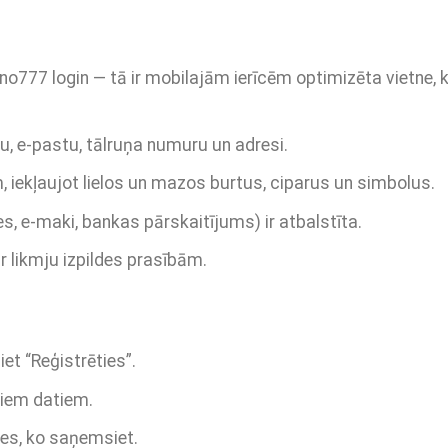
no777 login
— tā ir mobilajām ierīcēm optimizēta vietne, 
, e-pastu, tālruņa numuru un adresi.
, iekļaujot lielos un mazos burtus, ciparus un simbolus.
, e-maki, bankas pārskaitījums) ir atbalstīta.
r likmju izpildes prasībām.
t “Reģistrēties”.
jiem datiem.
tes, ko saņemsiet.