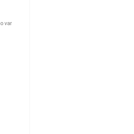
ko var