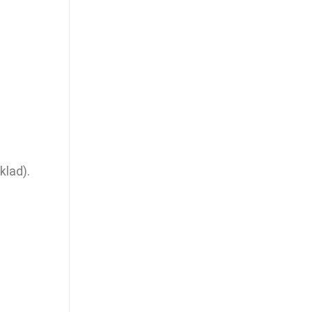
klad).