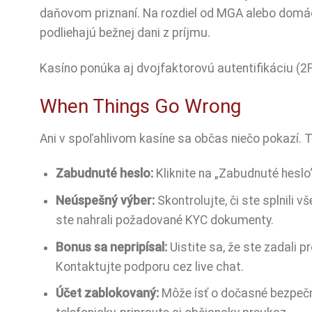
daňovom priznaní. Na rozdiel od MGA alebo domácej
podliehajú bežnej dani z príjmu.
Kasíno ponúka aj dvojfaktorovú autentifikáciu (2F
When Things Go Wrong
Ani v spoľahlivom kasíne sa občas niečo pokazí. Tu 
Zabudnuté heslo:
Kliknite na „Zabudnuté heslo
Neúspešný výber:
Skontrolujte, či ste splnili 
ste nahrali požadované KYC dokumenty.
Bonus sa nepripísal:
Uistite sa, že ste zadali p
Kontaktujte podporu cez live chat.
Účet zablokovaný:
Môže ísť o dočasné bezpečn