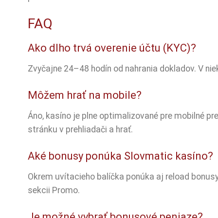
FAQ
Ako dlho trvá overenie účtu (KYC)?
Zvyčajne 24–48 hodín od nahrania dokladov. V nie
Môžem hrať na mobile?
Áno, kasíno je plne optimalizované pre mobilné pre
stránku v prehliadači a hrať.
Aké bonusy ponúka Slovmatic kasíno?
Okrem uvítacieho balíčka ponúka aj reload bonusy
sekcii Promo.
Je možné vybrať bonusové peniaze?