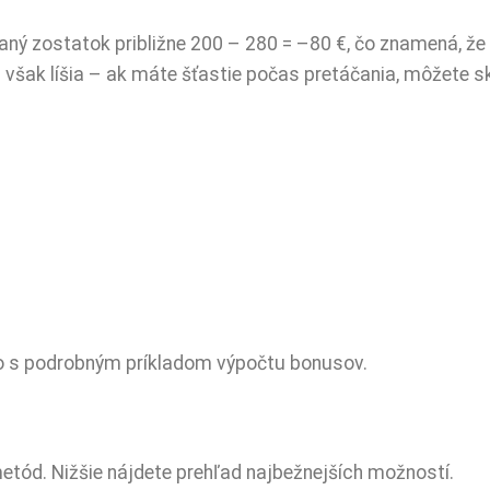
aný zostatok približne 200 – 280 = –80 €, čo znamená, že
 však líšia – ak máte šťastie počas pretáčania, môžete sk
eo s podrobným príkladom výpočtu bonusov.
tód. Nižšie nájdete prehľad najbežnejších možností.