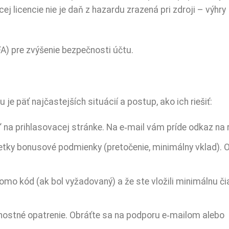
 licencie nie je daň z hazardu zrazená pri zdroji – výhry
A) pre zvýšenie bezpečnosti účtu.
je päť najčastejších situácií a postup, ako ich riešiť:
“ na prihlasovacej stránke. Na e‑mail vám príde odkaz na 
všetky bonusové podmienky (pretočenie, minimálny vklad). O
romo kód (ak bol vyžadovaný) a že ste vložili minimálnu či
ostné opatrenie. Obráťte sa na podporu e‑mailom alebo