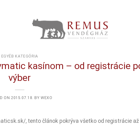
EGYÉB KATEGÓRIA
vmatic kasínom – od registrácie p
výber
ED ON
2015.07.18.
BY
WEXO
maticsk.sk/
, tento článok pokrýva všetko od registrácie až