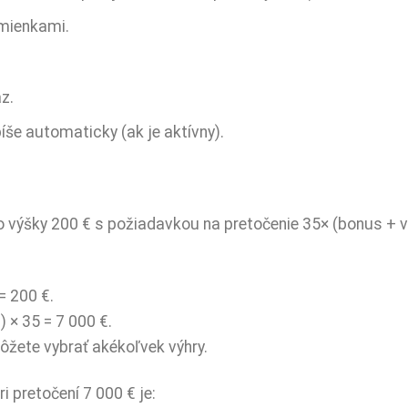
dmienkami.
z.
píše automaticky (ak je aktívny).
 výšky 200 € s požiadavkou na pretočenie 35× (bonus + v
= 200 €.
 × 35 = 7 000 €.
ôžete vybrať akékoľvek výhry.
 pretočení 7 000 € je: