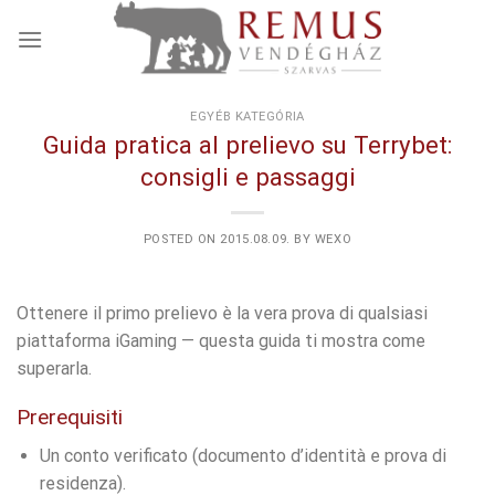
Skip
to
content
EGYÉB KATEGÓRIA
Guida pratica al prelievo su Terrybet:
consigli e passaggi
POSTED ON
2015.08.09.
BY
WEXO
Ottenere il primo prelievo è la vera prova di qualsiasi
piattaforma iGaming — questa guida ti mostra come
superarla.
Prerequisiti
Un conto verificato (documento d’identità e prova di
residenza).