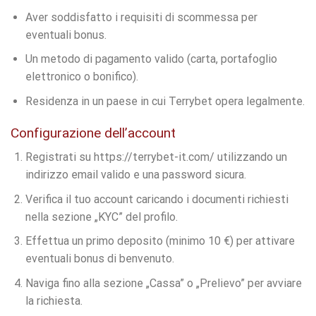
Aver soddisfatto i requisiti di scommessa per
eventuali bonus.
Un metodo di pagamento valido (carta, portafoglio
elettronico o bonifico).
Residenza in un paese in cui Terrybet opera legalmente.
Configurazione dell’account
Registrati su
https://terrybet-it.com/
utilizzando un
indirizzo email valido e una password sicura.
Verifica il tuo account caricando i documenti richiesti
nella sezione „KYC” del profilo.
Effettua un primo deposito (minimo 10 €) per attivare
eventuali bonus di benvenuto.
Naviga fino alla sezione „Cassa” o „Prelievo” per avviare
la richiesta.