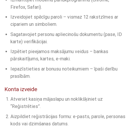
Firefox, Safari).
Izveidojiet spēcīgu paroli – vismaz 12 rakstzīmes ar
cipariem un simboliem.
Sagatavojiet personu apliecinošu dokumentu (pase, ID
karte) verifikācijai.
Izpētiet pieejamos maksājumu veidus – bankas
pārskaitījums, kartes, e-maki.
Iepazīstieties ar bonusu noteikumiem – īpaši derību
prasībām.
Konta izveide
Atveriet kasiņa mājaslapu un noklikšķiniet uz
“Reģistrēties”.
Aizpildiet reģistrācijas formu: e-pasts, parole, personas
kods vai dzimšanas datums.