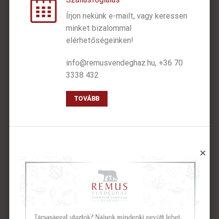
Írjon nekünk e-mailt, vagy keressen
minket bizalommal
elérhetőségeinken!
info@remusvendeghaz.hu, +36 70
3338 432
TOVÁBB
Hol található szállásunk?
Klikkeljen a lenti térkép gombra a
térkép és az útvonalterv
megjelenítéséhez!
TÉRKÉP