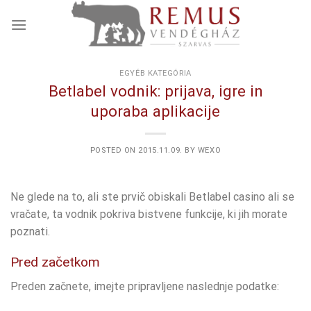
Skip
to
content
EGYÉB KATEGÓRIA
Betlabel vodnik: prijava, igre in
uporaba aplikacije
POSTED ON
2015.11.09.
BY
WEXO
Ne glede na to, ali ste prvič obiskali
Betlabel casino
ali se
vračate, ta vodnik pokriva bistvene funkcije, ki jih morate
poznati.
Pred začetkom
Preden začnete, imejte pripravljene naslednje podatke: