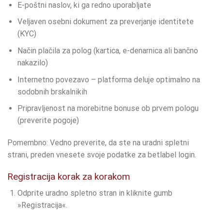
E-poštni naslov, ki ga redno uporabljate
Veljaven osebni dokument za preverjanje identitete
(KYC)
Način plačila za polog (kartica, e-denarnica ali bančno
nakazilo)
Internetno povezavo – platforma deluje optimalno na
sodobnih brskalnikih
Pripravljenost na morebitne bonuse ob prvem pologu
(preverite pogoje)
Pomembno: Vedno preverite, da ste na uradni spletni
strani, preden vnesete svoje podatke za betlabel login.
Registracija korak za korakom
Odprite uradno spletno stran in kliknite gumb
»Registracija«.