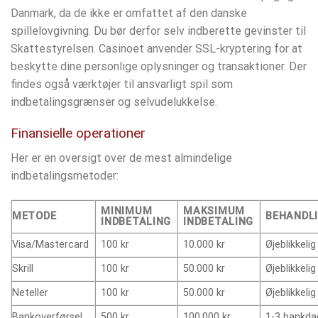
Danmark, da de ikke er omfattet af den danske
spillelovgivning. Du bør derfor selv indberette gevinster til
Skattestyrelsen. Casinoet anvender SSL-kryptering for at
beskytte dine personlige oplysninger og transaktioner. Der
findes også værktøjer til ansvarligt spil som
indbetalingsgrænser og selvudelukkelse.
Finansielle operationer
Her er en oversigt over de mest almindelige
indbetalingsmetoder:
MINIMUM
MAKSIMUM
METODE
BEHANDL
INDBETALING
INDBETALING
Visa/Mastercard
100 kr
10.000 kr
Øjeblikkelig
Skrill
100 kr
50.000 kr
Øjeblikkelig
Neteller
100 kr
50.000 kr
Øjeblikkelig
Bankoverførsel
500 kr
100.000 kr
1-3 bankda