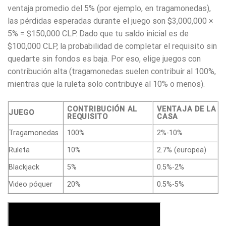
ventaja promedio del 5% (por ejemplo, en tragamonedas),
las pérdidas esperadas durante el juego son $3,000,000 ×
5% = $150,000 CLP. Dado que tu saldo inicial es de
$100,000 CLP, la probabilidad de completar el requisito sin
quedarte sin fondos es baja. Por eso, elige juegos con
contribución alta (tragamonedas suelen contribuir al 100%,
mientras que la ruleta solo contribuye al 10% o menos).
CONTRIBUCIÓN AL
VENTAJA DE LA
JUEGO
REQUISITO
CASA
Tragamonedas
100%
2%-10%
Ruleta
10%
2.7% (europea)
Blackjack
5%
0.5%-2%
Video póquer
20%
0.5%-5%