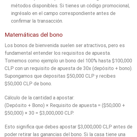
métodos disponibles. Si tienes un código promocional,
ingrésalo en el campo correspondiente antes de
confirmar la transacción.
Matemáticas del bono
Los bonos de bienvenida suelen ser atractivos, pero es
fundamental entender los requisitos de apuesta.
Tomemos como ejemplo un bono del 100% hasta $100,000
CLP con un requisito de apuesta de 30x (depósito + bono).
Supongamos que depositas $50,000 CLP y recibes
$50,000 CLP de bono.
Cálculo de la cantidad a apostar:
(Depósito + Bono) × Requisito de apuesta = ($50,000 +
$50,000) × 30 = $3,000,000 CLP.
Esto significa que debes apostar $3,000,000 CLP antes de
poder retirar las ganancias del bono. Si la casa tiene una