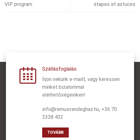
VIP program
étapes et astuces
Szállásfoglalás
Írjon nekünk e-mailt, vagy keressen
minket bizalommal
elérhetőségeinken!
info@remusvendeghaz.hu, +36 70
3338 432
TOVÁBB