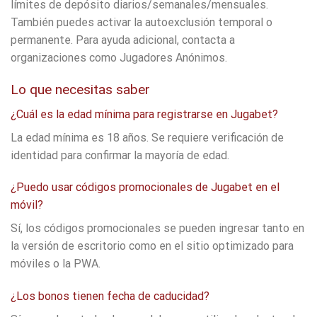
límites de depósito diarios/semanales/mensuales.
También puedes activar la autoexclusión temporal o
permanente. Para ayuda adicional, contacta a
organizaciones como Jugadores Anónimos.
Lo que necesitas saber
¿Cuál es la edad mínima para registrarse en Jugabet?
La edad mínima es 18 años. Se requiere verificación de
identidad para confirmar la mayoría de edad.
¿Puedo usar códigos promocionales de Jugabet en el
móvil?
Sí, los códigos promocionales se pueden ingresar tanto en
la versión de escritorio como en el sitio optimizado para
móviles o la PWA.
¿Los bonos tienen fecha de caducidad?