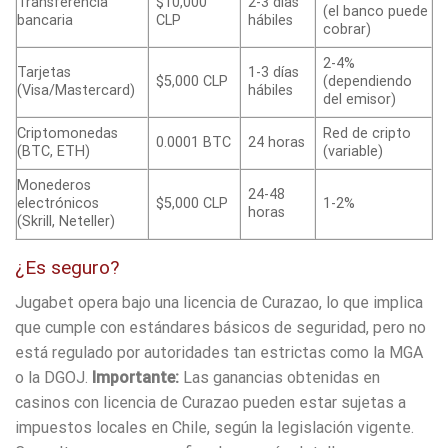
Transferencia
$10,000
2-3 días
(el banco puede
bancaria
CLP
hábiles
cobrar)
2-4%
Tarjetas
1-3 días
$5,000 CLP
(dependiendo
(Visa/Mastercard)
hábiles
del emisor)
Criptomonedas
Red de cripto
0.0001 BTC
24 horas
(BTC, ETH)
(variable)
Monederos
24-48
electrónicos
$5,000 CLP
1-2%
horas
(Skrill, Neteller)
¿Es seguro?
Jugabet opera bajo una licencia de Curazao, lo que implica
que cumple con estándares básicos de seguridad, pero no
está regulado por autoridades tan estrictas como la MGA
o la DGOJ.
Importante:
Las ganancias obtenidas en
casinos con licencia de Curazao pueden estar sujetas a
impuestos locales en Chile, según la legislación vigente.