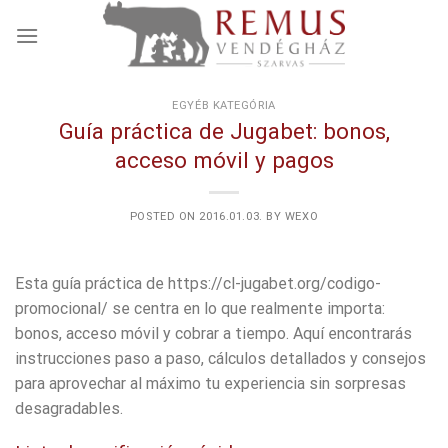
Skip
to
content
EGYÉB KATEGÓRIA
Guía práctica de Jugabet: bonos,
acceso móvil y pagos
POSTED ON
2016.01.03.
BY
WEXO
Esta guía práctica de
https://cl-jugabet.org/codigo-
promocional/
se centra en lo que realmente importa:
bonos, acceso móvil y cobrar a tiempo. Aquí encontrarás
instrucciones paso a paso, cálculos detallados y consejos
para aprovechar al máximo tu experiencia sin sorpresas
desagradables.