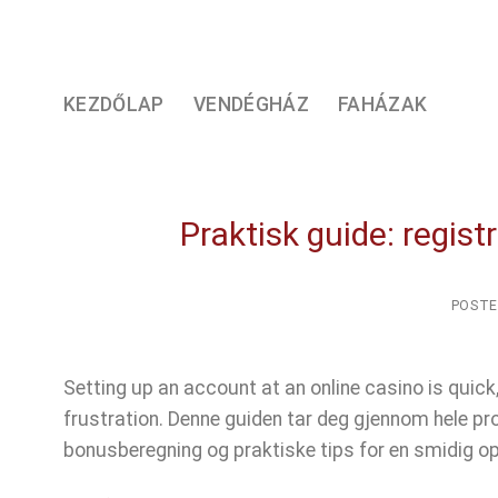
Skip
to
content
KEZDŐLAP
VENDÉGHÁZ
FAHÁZAK
Praktisk guide: regis
POST
Setting up an account at an online casino is quic
frustration. Denne guiden tar deg gjennom hele pr
bonusberegning og praktiske tips for en smidig op