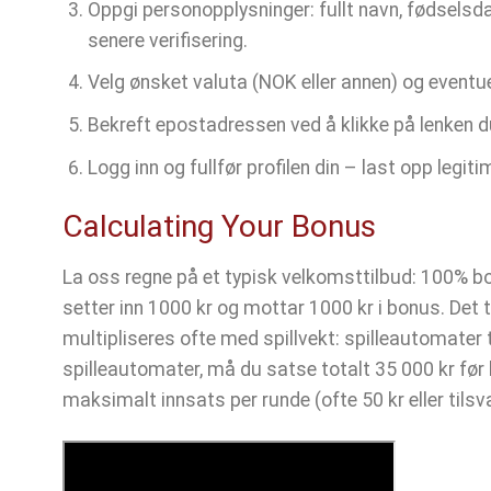
Oppgi personopplysninger: fullt navn, fødsels
senere verifisering.
Velg ønsket valuta (NOK eller annen) og eventue
Bekreft epostadressen ved å klikke på lenken d
Logg inn og fullfør profilen din – last opp legiti
Calculating Your Bonus
La oss regne på et typisk velkomsttilbud: 100% 
setter inn 1000 kr og mottar 1000 kr i bonus. Det 
multipliseres ofte med spillvekt: spilleautomater te
spilleautomater, må du satse totalt 35 000 kr fø
maksimalt innsats per runde (ofte 50 kr eller tilsv