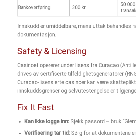
50 000 
Bankoverføring
300 kr
transa
Innskudd er umiddelbare, mens uttak behandles ras
dokumentasjon.
Safety & Licensing
Casinoet opererer under lisens fra Curacao (Antille
drives av sertifiserte tilfeldighetsgeneratorer (RNG
Curacao-lisensierte casinoer kan være skatteplikti
innskuddsgrenser og selvutestengelse er tilgjenge
Fix It Fast
Kan ikke logge inn:
Sjekk passord – bruk “Glemt
Verifisering tar tid:
Sørg for at dokumentene er 