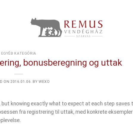
EGYÉB KATEGÓRIA
trering, bonusberegning og uttak
ED ON
2016.01.06.
BY
WEXO
k, but knowing exactly what to expect at each step saves 
osessen fra registrering til uttak, med konkrete eksempler
plevelse.