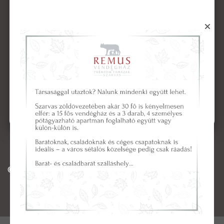
Hol található szállásunk?
Klikkeljen a lenti térkép gombra a
térkép és az útvonalterv
megjelenítéséhez!
TÉRKÉP
VENDÉGHÁZ
FAHÁZAK
HÁZIREND
© 2026 •
WEXO