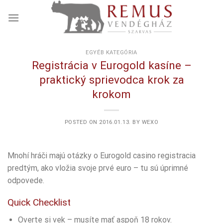
Skip
to
content
EGYÉB KATEGÓRIA
Registrácia v Eurogold kasíne –
praktický sprievodca krok za
krokom
POSTED ON
2016.01.13.
BY
WEXO
Mnohí hráči majú otázky o
Eurogold casino registracia
predtým, ako vložia svoje prvé euro – tu sú úprimné
odpovede.
Quick Checklist
Overte si vek – musíte mať aspoň 18 rokov.