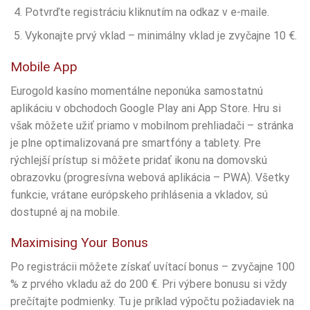
Potvrďte registráciu kliknutím na odkaz v e-maile.
Vykonajte prvý vklad – minimálny vklad je zvyčajne 10 €.
Mobile App
Eurogold kasíno momentálne neponúka samostatnú
aplikáciu v obchodoch Google Play ani App Store. Hru si
však môžete užiť priamo v mobilnom prehliadači – stránka
je plne optimalizovaná pre smartfóny a tablety. Pre
rýchlejší prístup si môžete pridať ikonu na domovskú
obrazovku (progresívna webová aplikácia – PWA). Všetky
funkcie, vrátane európskeho prihlásenia a vkladov, sú
dostupné aj na mobile.
Maximising Your Bonus
Po registrácii môžete získať uvítací bonus – zvyčajne 100
% z prvého vkladu až do 200 €. Pri výbere bonusu si vždy
prečítajte podmienky. Tu je príklad výpočtu požiadaviek na