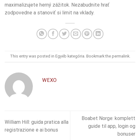
maximalizujete herný zážitok. Nezabudnite hrať
zodpovedne a stanoviť si limit na vklady.
This entry was posted in
Egyéb kategória
. Bookmark the
permalink
.
WEXO
Boabet Norge: komplett
William Hill: guida pratica alla
guide til app, login og
registrazione e ai bonus
bonuser