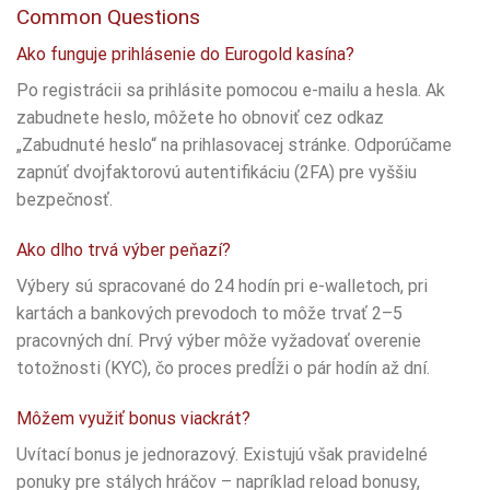
Common Questions
Ako funguje prihlásenie do Eurogold kasína?
Po registrácii sa prihlásite pomocou e-mailu a hesla. Ak
zabudnete heslo, môžete ho obnoviť cez odkaz
„Zabudnuté heslo“ na prihlasovacej stránke. Odporúčame
zapnúť dvojfaktorovú autentifikáciu (2FA) pre vyššiu
bezpečnosť.
Ako dlho trvá výber peňazí?
Výbery sú spracované do 24 hodín pri e-walletoch, pri
kartách a bankových prevodoch to môže trvať 2–5
pracovných dní. Prvý výber môže vyžadovať overenie
totožnosti (KYC), čo proces predĺži o pár hodín až dní.
Môžem využiť bonus viackrát?
Uvítací bonus je jednorazový. Existujú však pravidelné
ponuky pre stálych hráčov – napríklad reload bonusy,