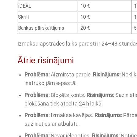
iDEAL
10 €
1
Skrill
10 €
1
Bankas pārskaitījums
20 €
5
Izmaksu apstrādes laiks parasti ir 24–48 stundas
Ātrie risinājumi
Problēma:
Aizmirsta parole.
Risinājums:
Noklikš
instrukcijām e-pastā.
Problēma:
Bloķēts konts.
Risinājums:
Sazinieti
bloķēšana tiek atcelta 24 h laikā.
Problēma:
Izmaksa kavējas.
Risinājums:
Pārbau
sazinieties ar atbalstu.
Problēma:
Nevar ielogoties.
Risinājums:
Notīrie