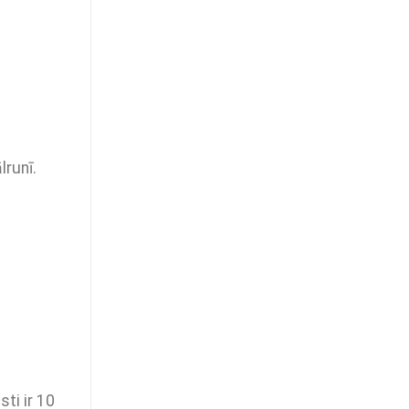
runī.
ti ir 10