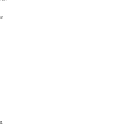
un
s.