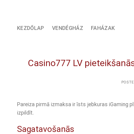
Skip
to
content
KEZDŐLAP
VENDÉGHÁZ
FAHÁZAK
Casino777 LV pieteikšanās:
POST
Pareiza pirmā izmaksa ir īsts jebkuras iGaming p
izpildīt.
Sagatavošanās