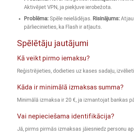
Aktivējiet VPN, ja piekļuve ierobežota.
Problēma:
Spēle neielādējas.
Risinājums:
Atjau
pārliecinieties, ka Flash ir atļauts.
Spēlētāju jautājumi
Kā veikt pirmo iemaksu?
Reģistrējieties, dodieties uz kases sadaļu, izvēli
Kāda ir minimālā izmaksas summa?
Minimālā izmaksa ir 20 €, ja izmantojat bankas p
Vai nepieciešama identifikācija?
Jā, pirms pirmās izmaksas jāiesniedz personu ap