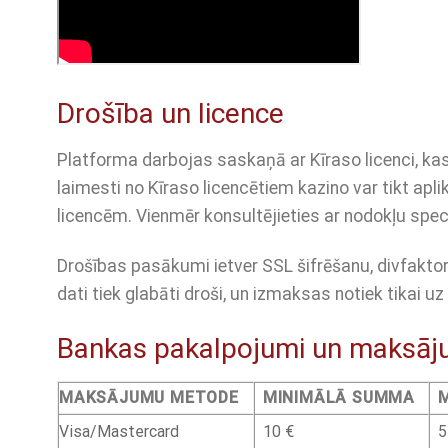
Drošība un licence
Platforma darbojas saskaņā ar Kīraso licenci, ka
laimesti no Kīraso licencētiem kazino var tikt apli
licencēm. Vienmēr konsultējieties ar nodokļu speci
Drošības pasākumi ietver SSL šifrēšanu, divfaktor
dati tiek glabāti droši, un izmaksas notiek tikai uz
Bankas pakalpojumi un maksāj
MAKSĀJUMU METODE
MINIMĀLĀ SUMMA
Visa/Mastercard
10 €
5