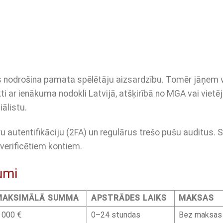
s nodrošina pamata spēlētāju aizsardzību. Tomēr jāņem v
kti ar ienākuma nodokli Latvijā, atšķirībā no MGA vai viet
ālistu.
u autentifikāciju (2FA) un regulārus trešo pušu auditus. 
 verificētiem kontiem.
umi
MAKSIMĀLĀ SUMMA
APSTRĀDES LAIKS
MAKSAS
 000 €
0–24 stundas
Bez maksas