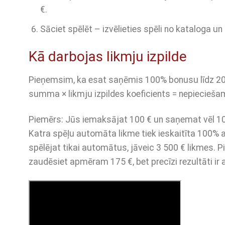
€.
Sāciet spēlēt – izvēlieties spēli no kataloga un
Kā darbojas likmju izpilde
Pieņemsim, ka esat saņēmis 100% bonusu līdz 200 
summa × likmju izpildes koeficients = nepiecie
Piemērs: Jūs iemaksājat 100 € un saņemat vēl 100 
Katra spēļu automāta likme tiek ieskaitīta 100% 
spēlējat tikai automātus, jāveic 3 500 € likmes. Pie
zaudēsiet apmēram 175 €, bet precīzi rezultāti ir 