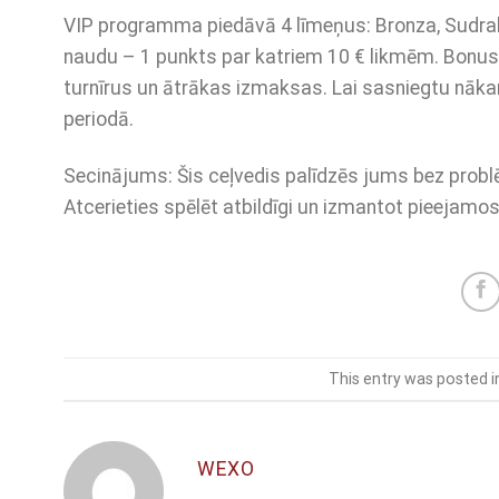
VIP programma piedāvā 4 līmeņus: Bronza, Sudrabs, 
naudu – 1 punkts par katriem 10 € likmēm. Bonus
turnīrus un ātrākas izmaksas. Lai sasniegtu nāk
periodā.
Secinājums: Šis ceļvedis palīdzēs jums bez prob
Atcerieties spēlēt atbildīgi un izmantot pieejamos
This entry was posted 
WEXO