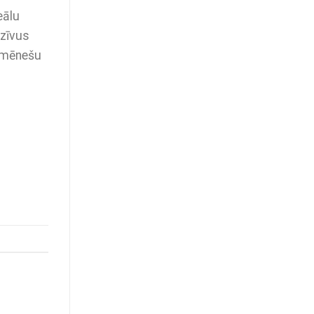
eālu
uzīvus
3 mēnešu