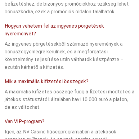
befizetéshez, de bizonyos promóciókhoz szükség lehet
bónuszkódra, ezek a promóciós oldalon találhatók.
Hogyan vehetem fel az ingyenes pörgetések
nyereményét?
Az ingyenes pörgetésekből származó nyeremények a
bónuszegyenlegre kerülnek, és a megforgatási
követelmény teljesítése után válthatók készpénzre –
ezután kérhető a kifizetés.
Mik a maximális kifizetési összegek?
A maximális kifizetés összege függ a fizetési módtól és a
játékos státuszától; általában havi 10 000 euró a plafon,
de ez változhat.
Van VIP-program?
Igen, az NV Casino hűségprogramjában a játékosok