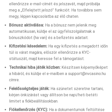
ellenőrizze e-mail-címét és jelszavát, majd próbálja
meg a „Elfelejtett jelszó” funkciót. Ha továbbra sem
megy, lépjen kapcsolatba az élő chaten.
Bónusz aktiválása:
Ha a bónusz nem jelenik meg
automatikusan, küldje el az ügyfélszolgálatnak a
bónuszkódot (ha van) és a befizetés adatait.
Kifizetési késedelem:
Ha egy kifizetés a megadott időn
túl is várat magára, először ellenőrizze a KYC-
státuszát, majd keresse fel a támogatást.
Technikai hiba játék közben:
Készítsen képernyőképet
a hibáról, és küldje el e-mailben a support@nvcasino.hu
címre.
Felelősségteljes játék:
Ha szünetet szeretne tartani,
kérjen önkizárást vagy állítson be napi/heti betéti
limitet a fiókbeállításokban.
Fiókellenőrzés (KYC):
Ha a dokumentumok feltöltése