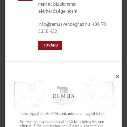
minket bizalommal
elérhetőségeinken!
info@remusvendeghaz.hu, +36 70
3338 432
TOVÁBB
Hol található szállásunk?
Klikkeljen a lenti térkép gombra a
térkép és az útvonalterv
megjelenítéséhez!
TÉRKÉP