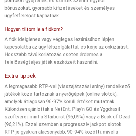
pontokat gyűjtenek, és szintek szerint egyedi
bónuszokat, gyorsabb kifizetéseket és személyes
ügyfélfelelőst kaphatnak.
Hogyan tiltom le a fiókom?
A fiók ideiglenes vagy végleges lezárásához lépjen
kapcsolatba az ügyfélszolgálattal, és kérje az önkizárást.
Hosszabb távú korlátozás esetén érdemes a
felelősségteljes játék eszközeit használni.
Extra tippek
A legmagasabb RTP-vel (visszajátszási arány) rendelkező
játékok közé tartoznak a nyerőgépek (online slotok),
amelyek átlagosan 96-97% körüli értéket mutatnak.
Különösen ajánlottak a NetEnt, Play’n GO és Yggdrasil
szoftverei, mint a Starburst (96,09%) vagy a Book of Dead
(96,21%). Ezzel szemben a progresszív jackpot slotok
RTP-je gyakran alacsonyabb, 90-94% közötti, mivel a