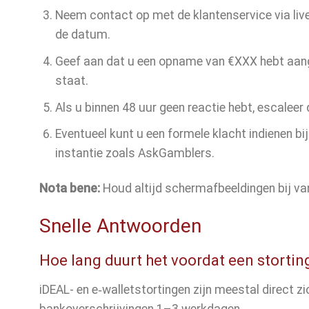
Neem contact op met de klantenservice via li
de datum.
Geef aan dat u een opname van €XXX hebt aange
staat.
Als u binnen 48 uur geen reactie hebt, escale
Eventueel kunt u een formele klacht indienen b
instantie zoals AskGamblers.
Nota bene:
Houd altijd schermafbeeldingen bij v
Snelle Antwoorden
Hoe lang duurt het voordat een stortin
iDEAL- en e‑walletstortingen zijn meestal direct 
bankoverschrijvingen 1–3 werkdagen.