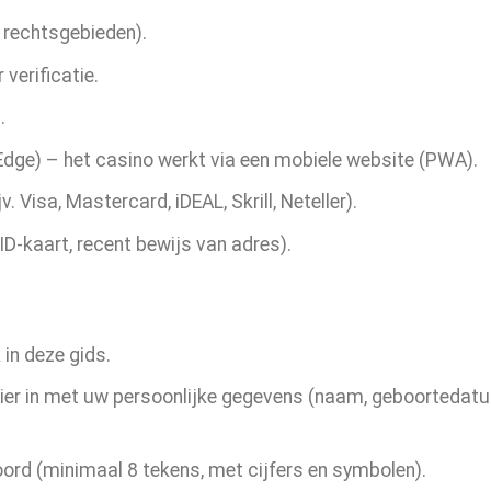
 rechtsgebieden).
verificatie.
.
Edge) – het casino werkt via een mobiele website (PWA).
Visa, Mastercard, iDEAL, Skrill, Neteller).
D-kaart, recent bewijs van adres).
in deze gids.
mulier in met uw persoonlijke gegevens (naam, geboortedat
rd (minimaal 8 tekens, met cijfers en symbolen).