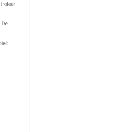
troleer
. De
iel: