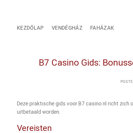
Skip
to
content
KEZDŐLAP
VENDÉGHÁZ
FAHÁZAK
B7 Casino Gids: Bonuss
POST
Deze praktische gids voor
B7 casino nl
richt zich 
uitbetaald worden.
Vereisten