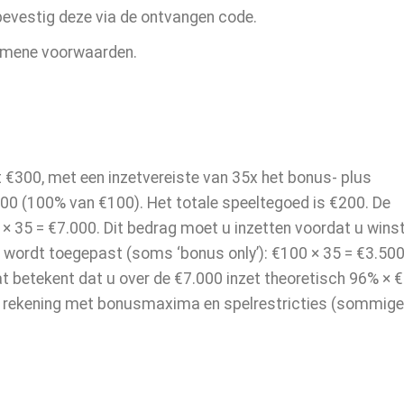
evestig deze via de ontvangen code.
gemene voorwaarden.
€300, met een inzetvereiste van 35x het bonus- plus
100 (100% van €100). Het totale speeltegoed is €200. De
 × 35 = €7.000. Dit bedrag moet u inzetten voordat u wins
wordt toegepast (soms ‘bonus only’): €100 × 35 = €3.500
 betekent dat u over de €7.000 inzet theoretisch 96% × €
ud rekening met bonusmaxima en spelrestricties (sommige