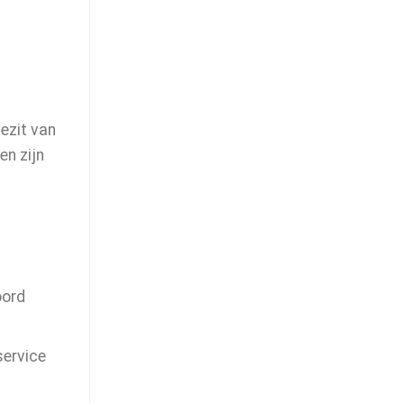
ezit van
en zijn
oord
ervice