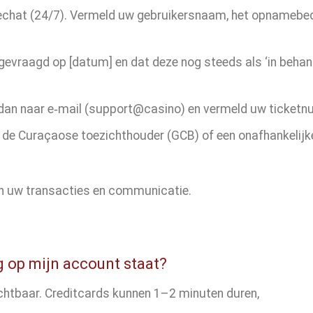
vechat (24/7). Vermeld uw gebruikersnaam, het opnamebe
vraagd op [datum] en dat deze nog steeds als ‘in behand
er dan naar e‑mail (support@casino) en vermeld uw ticket
ij de Curaçaose toezichthouder (GCB) of een onafhankelijk
an uw transacties en communicatie.
g op mijn account staat?
zichtbaar. Creditcards kunnen 1–2 minuten duren,