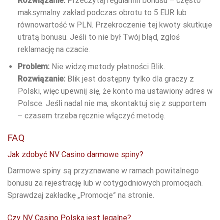
Rozwiązanie:
Przeczytaj regulamin bonusu – często
maksymalny zakład podczas obrotu to 5 EUR lub
równowartość w PLN. Przekroczenie tej kwoty skutkuje
utratą bonusu. Jeśli to nie był Twój błąd, zgłoś
reklamację na czacie.
Problem:
Nie widzę metody płatności Blik.
Rozwiązanie:
Blik jest dostępny tylko dla graczy z
Polski, więc upewnij się, że konto ma ustawiony adres w
Polsce. Jeśli nadal nie ma, skontaktuj się z supportem
– czasem trzeba ręcznie włączyć metodę.
FAQ
Jak zdobyć NV Casino darmowe spiny?
Darmowe spiny są przyznawane w ramach powitalnego
bonusu za rejestrację lub w cotygodniowych promocjach.
Sprawdzaj zakładkę „Promocje” na stronie.
Czy NV Casino Polska jest legalne?