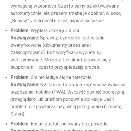
wymaganą w promocji. Często spiny są aktywowane
automatycznie, ale czasem trzeba je odebrać w sekcji
„Bonusy”. Jeśli nadal nie ma, napisz na czacie.
Problem:
Wypłata czeka już 3 dni.
Rozwiązanie:
Sprawdź, czy konto jest w pełni
zweryfikowane (dokumenty przesłane i
zaakceptowane). Bez weryfikacji wypłaty są
wstrzymywane. Możesz też skontaktować się z
supportem – często przyspieszają proces.
Problem:
Gra nie ładuje się na telefonie.
Rozwiązanie:
NV Casino to strona zoptymalizowana na
urządzenia mobilne (PWA). Wyczyść pamięć podręczną
przeglądarki lub uruchom ponownie aplikację. Jeśli
problem się powtarza, użyj innej przeglądarki (Chrome,
Safari).
Problem:
Bonus został anulowany bez powodu.