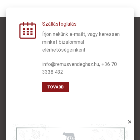
Szállásfoglalás
Írjon nekünk e-mailt, vagy keressen
minket bizalommal
elérhetőségeinken!
info@remusvendeghaz.hu, +36 70
3338 432
TOVÁBB
Hol található szállásunk?
Klikkeljen a lenti térkép gombra a
térkép és az útvonalterv