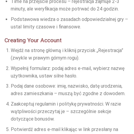
Time na przejście procesu – rejestracja zajmuje 2-3
minuty, ale weryfikacja może potrwać do 24 godzin.
Podstawowa wiedza o zasadach odpowiedzialnej gry –
ustal limity czasowe i finansowe.
Creating Your Account
Wejdź na stronę główną i kliknij przycisk „Rejestracja”
(zwykle w prawym górnym rogu).
Wypełnij formularz: podaj adres e-mail, wybierz nazwę
użytkownika, ustaw silne hasło.
Podaj dane osobowe: imię, nazwisko, datę urodzenia,
adres zamieszkania – muszą być zgodne z dowodem.
Zaakceptuj regulamin i politykę prywatności. W razie
wątpliwości przeczytaj je – szczególnie sekcje
dotyczące bonusów.
Potwierdź adres e-mail klikając w link przesłany na