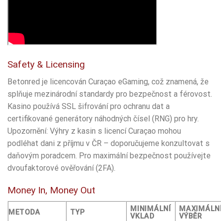
Safety & Licensing
Betonred je licencován Curaçao eGaming, což znamená, že
splňuje mezinárodní standardy pro bezpečnost a férovost.
Kasino používá SSL šifrování pro ochranu dat a
certifikované generátory náhodných čísel (RNG) pro hry.
Upozornění: Výhry z kasin s licencí Curaçao mohou
podléhat dani z příjmu v ČR – doporučujeme konzultovat s
daňovým poradcem. Pro maximální bezpečnost používejte
dvoufaktorové ověřování (2FA).
Money In, Money Out
MINIMÁLNÍ
MAXIMÁLN
METODA
TYP
VKLAD
VÝBĚR