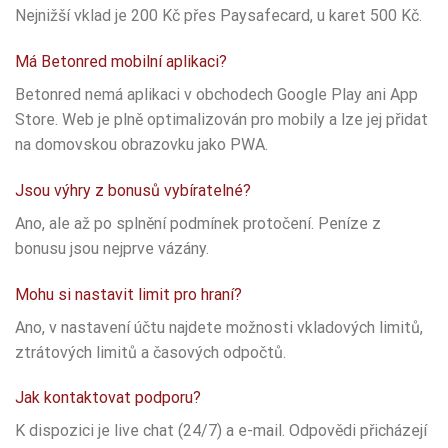
Nejnižší vklad je 200 Kč přes Paysafecard, u karet 500 Kč.
Má Betonred mobilní aplikaci?
Betonred nemá aplikaci v obchodech Google Play ani App
Store. Web je plně optimalizován pro mobily a lze jej přidat
na domovskou obrazovku jako PWA.
Jsou výhry z bonusů vybíratelné?
Ano, ale až po splnění podmínek protočení. Peníze z
bonusu jsou nejprve vázány.
Mohu si nastavit limit pro hraní?
Ano, v nastavení účtu najdete možnosti vkladových limitů,
ztrátových limitů a časových odpočtů.
Jak kontaktovat podporu?
K dispozici je live chat (24/7) a e-mail. Odpovědi přicházejí