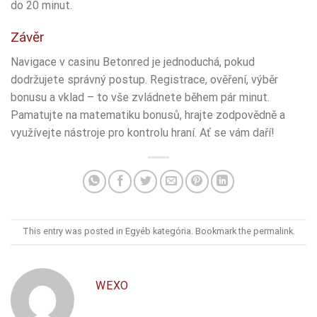
do 20 minut.
Závěr
Navigace v casinu Betonred je jednoduchá, pokud
dodržujete správný postup. Registrace, ověření, výběr
bonusu a vklad – to vše zvládnete během pár minut.
Pamatujte na matematiku bonusů, hrajte zodpovědně a
využívejte nástroje pro kontrolu hraní. Ať se vám daří!
This entry was posted in
Egyéb kategória
. Bookmark the
permalink
.
WEXO