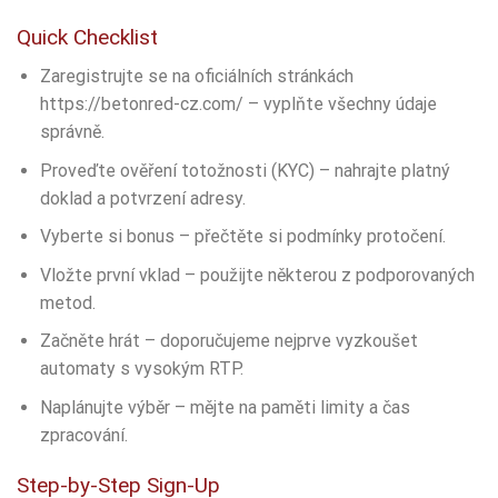
Quick Checklist
Zaregistrujte se na oficiálních stránkách
https://betonred-cz.com/
– vyplňte všechny údaje
správně.
Proveďte ověření totožnosti (KYC) – nahrajte platný
doklad a potvrzení adresy.
Vyberte si bonus – přečtěte si podmínky protočení.
Vložte první vklad – použijte některou z podporovaných
metod.
Začněte hrát – doporučujeme nejprve vyzkoušet
automaty s vysokým RTP.
Naplánujte výběr – mějte na paměti limity a čas
zpracování.
Step-by-Step Sign-Up