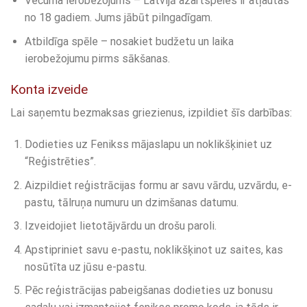
Vecuma ierobežojums – Latvijā azartspēles ir atļautas
no 18 gadiem. Jums jābūt pilngadīgam.
Atbildīga spēle – nosakiet budžetu un laika
ierobežojumu pirms sākšanas.
Konta izveide
Lai saņemtu bezmaksas griezienus, izpildiet šīs darbības:
Dodieties uz Fenikss mājaslapu un noklikšķiniet uz
“Reģistrēties”.
Aizpildiet reģistrācijas formu ar savu vārdu, uzvārdu, e-
pastu, tālruņa numuru un dzimšanas datumu.
Izveidojiet lietotājvārdu un drošu paroli.
Apstipriniet savu e-pastu, noklikšķinot uz saites, kas
nosūtīta uz jūsu e-pastu.
Pēc reģistrācijas pabeigšanas dodieties uz bonusu