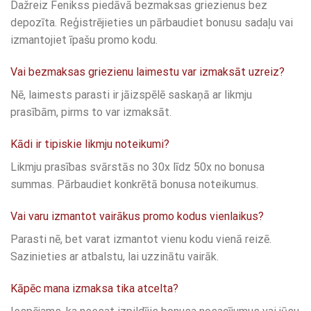
Dažreiz Fenikss piedāvā bezmaksas griezienus bez
depozīta. Reģistrējieties un pārbaudiet bonusu sadaļu vai
izmantojiet īpašu promo kodu.
Vai bezmaksas griezienu laimestu var izmaksāt uzreiz?
Nē, laimests parasti ir jāizspēlē saskaņā ar likmju
prasībām, pirms to var izmaksāt.
Kādi ir tipiskie likmju noteikumi?
Likmju prasības svārstās no 30x līdz 50x no bonusa
summas. Pārbaudiet konkrētā bonusa noteikumus.
Vai varu izmantot vairākus promo kodus vienlaikus?
Parasti nē, bet varat izmantot vienu kodu vienā reizē.
Sazinieties ar atbalstu, lai uzzinātu vairāk.
Kāpēc mana izmaksa tika atcelta?