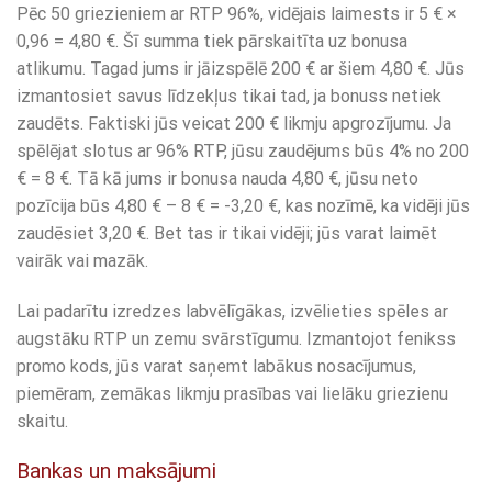
Pēc 50 griezieniem ar RTP 96%, vidējais laimests ir 5 € ×
0,96 = 4,80 €. Šī summa tiek pārskaitīta uz bonusa
atlikumu. Tagad jums ir jāizspēlē 200 € ar šiem 4,80 €. Jūs
izmantosiet savus līdzekļus tikai tad, ja bonuss netiek
zaudēts. Faktiski jūs veicat 200 € likmju apgrozījumu. Ja
spēlējat slotus ar 96% RTP, jūsu zaudējums būs 4% no 200
€ = 8 €. Tā kā jums ir bonusa nauda 4,80 €, jūsu neto
pozīcija būs 4,80 € – 8 € = -3,20 €, kas nozīmē, ka vidēji jūs
zaudēsiet 3,20 €. Bet tas ir tikai vidēji; jūs varat laimēt
vairāk vai mazāk.
Lai padarītu izredzes labvēlīgākas, izvēlieties spēles ar
augstāku RTP un zemu svārstīgumu. Izmantojot fenikss
promo kods, jūs varat saņemt labākus nosacījumus,
piemēram, zemākas likmju prasības vai lielāku griezienu
skaitu.
Bankas un maksājumi