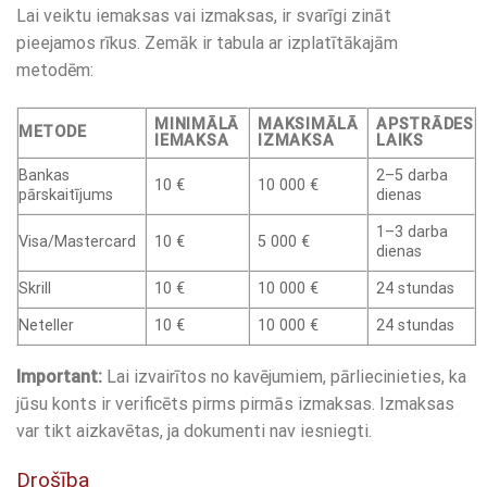
Lai veiktu iemaksas vai izmaksas, ir svarīgi zināt
pieejamos rīkus. Zemāk ir tabula ar izplatītākajām
metodēm:
MINIMĀLĀ
MAKSIMĀLĀ
APSTRĀDES
METODE
IEMAKSA
IZMAKSA
LAIKS
Bankas
2–5 darba
10 €
10 000 €
pārskaitījums
dienas
1–3 darba
Visa/Mastercard
10 €
5 000 €
dienas
Skrill
10 €
10 000 €
24 stundas
Neteller
10 €
10 000 €
24 stundas
Important:
Lai izvairītos no kavējumiem, pārliecinieties, ka
jūsu konts ir verificēts pirms pirmās izmaksas. Izmaksas
var tikt aizkavētas, ja dokumenti nav iesniegti.
Drošība