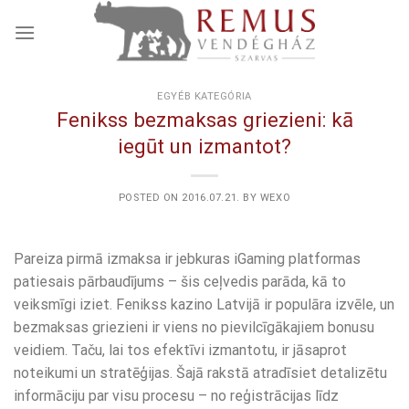
Skip
to
content
EGYÉB KATEGÓRIA
Fenikss bezmaksas griezieni: kā
iegūt un izmantot?
POSTED ON
2016.07.21.
BY
WEXO
Pareiza pirmā izmaksa ir jebkuras iGaming platformas
patiesais pārbaudījums – šis ceļvedis parāda, kā to
veiksmīgi iziet. Fenikss kazino Latvijā ir populāra izvēle, un
bezmaksas griezieni ir viens no pievilcīgākajiem bonusu
veidiem. Taču, lai tos efektīvi izmantotu, ir jāsaprot
noteikumi un stratēģijas. Šajā rakstā atradīsiet detalizētu
informāciju par visu procesu – no reģistrācijas līdz