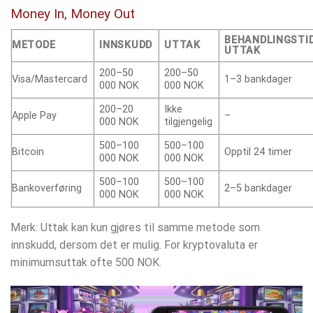
Money In, Money Out
BEHANDLINGSTI
METODE
INNSKUDD
UTTAK
UTTAK
200–50
200–50
Visa/Mastercard
1–3 bankdager
000 NOK
000 NOK
200–20
Ikke
Apple Pay
–
000 NOK
tilgjengelig
500–100
500–100
Bitcoin
Opptil 24 timer
000 NOK
000 NOK
500–100
500–100
Bankoverføring
2–5 bankdager
000 NOK
000 NOK
Merk: Uttak kan kun gjøres til samme metode som
innskudd, dersom det er mulig. For kryptovaluta er
minimumsuttak ofte 500 NOK.