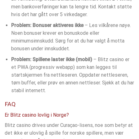
men bankoverføringer kan ta lengre tid. Kontakt støtte
hvis det har gått over 5 virkedager.
Problem: Bonuser aktiveres ikke
– Les vilkårene nøye.
Noen bonuser krever en bonuskode eller
minimumsinnskudd. Sørg for at du har valgt å motta
bonusen under innskuddet.
Problem: Spillene laster ikke (mobil)
– Blitz casino er
et PWA (progressiv webapp) som kan legges til
startskjermen fra nettleseren. Oppdater nettleseren,
tøm buffer, eller prøv en annen nettleser. Sjekk at du har
stabil internett.
FAQ
Er Blitz casino lovlig i Norge?
Blitz casino drives under Curaçao-lisens, noe som betyr at
det ikke er ulovlig å spille for norske spillere, men vær