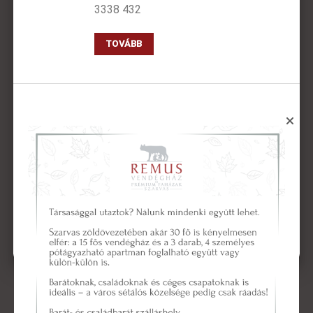
3338 432
TOVÁBB
Hol található szállásunk?
Klikkeljen a lenti térkép gombra a
térkép és az útvonalterv
megjelenítéséhez!
TÉRKÉP
VENDÉGHÁZ
FAHÁZAK
HÁZIREND