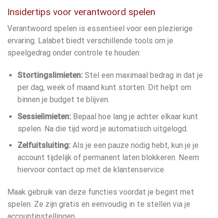
Insidertips voor verantwoord spelen
Verantwoord spelen is essentieel voor een plezierige
ervaring. Lalabet biedt verschillende tools om je
speelgedrag onder controle te houden:
Stortingslimieten:
Stel een maximaal bedrag in dat je
per dag, week of maand kunt storten. Dit helpt om
binnen je budget te blijven.
Sessielimieten:
Bepaal hoe lang je achter elkaar kunt
spelen. Na die tijd word je automatisch uitgelogd.
Zelfuitsluiting:
Als je een pauze nodig hebt, kun je je
account tijdelijk of permanent laten blokkeren. Neem
hiervoor contact op met de klantenservice.
Maak gebruik van deze functies voordat je begint met
spelen. Ze zijn gratis en eenvoudig in te stellen via je
accountinstellingen.