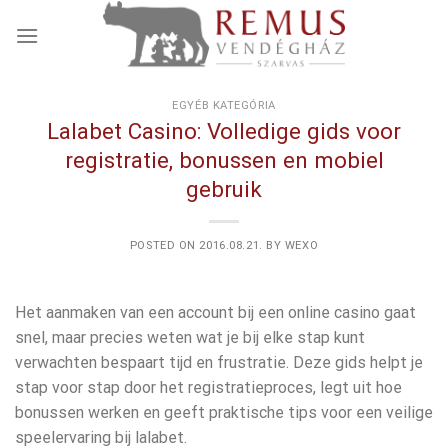
Skip
to
content
EGYÉB KATEGÓRIA
Lalabet Casino: Volledige gids voor
registratie, bonussen en mobiel
gebruik
POSTED ON
2016.08.21.
BY
WEXO
Het aanmaken van een account bij een online casino gaat
snel, maar precies weten wat je bij elke stap kunt
verwachten bespaart tijd en frustratie. Deze gids helpt je
stap voor stap door het registratieproces, legt uit hoe
bonussen werken en geeft praktische tips voor een veilige
speelervaring bij lalabet.