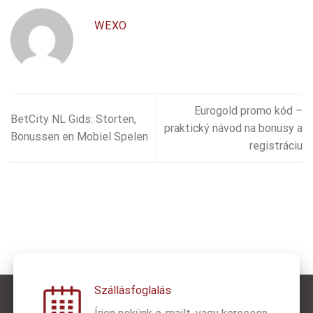
WEXO
Eurogold promo kód –
BetCity NL Gids: Storten,
praktický návod na bonusy a
Bonussen en Mobiel Spelen
registráciu
Szállásfoglalás