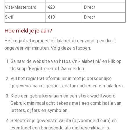
Visa/Mastercard
€20
Direct
Skrill
€10
Direct
Hoe meld je je aan?
Het registratieproces bij lalabet is eenvoudig en duurt
ongeveer vijf minuten. Volg deze stappen:
Ga naar de website van
https://nl-lalabet.nl/
en klik op
de knop ‘Registreren’ of ‘Aanmelden’.
Vul het registratieformulier in met je persoonlijke
gegevens: naam, geboortedatum, adres en e‑mailadres.
Kies een gebruikersnaam en een sterk wachtwoord.
Gebruik minimaal acht tekens met een combinatie van
letters, cijfers en symbolen.
Selecteer je gewenste valuta (bijvoorbeeld euro) en
eventueel een bonuscode als die beschikbaar is.