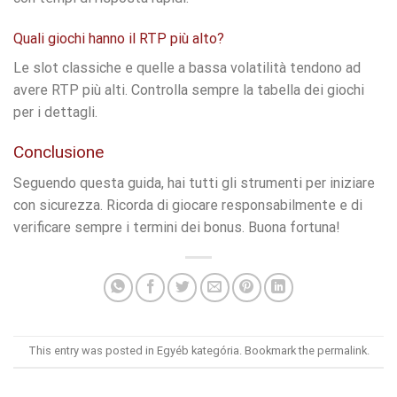
Quali giochi hanno il RTP più alto?
Le slot classiche e quelle a bassa volatilità tendono ad
avere RTP più alti. Controlla sempre la tabella dei giochi
per i dettagli.
Conclusione
Seguendo questa guida, hai tutti gli strumenti per iniziare
con sicurezza. Ricorda di giocare responsabilmente e di
verificare sempre i termini dei bonus. Buona fortuna!
This entry was posted in
Egyéb kategória
. Bookmark the
permalink
.