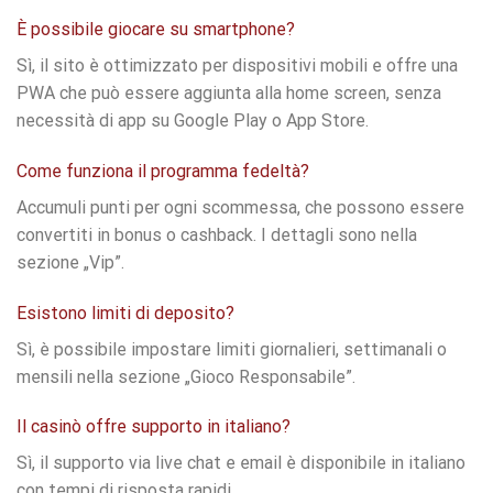
È possibile giocare su smartphone?
Sì, il sito è ottimizzato per dispositivi mobili e offre una
PWA che può essere aggiunta alla home screen, senza
necessità di app su Google Play o App Store.
Come funziona il programma fedeltà?
Accumuli punti per ogni scommessa, che possono essere
convertiti in bonus o cashback. I dettagli sono nella
sezione „Vip”.
Esistono limiti di deposito?
Sì, è possibile impostare limiti giornalieri, settimanali o
mensili nella sezione „Gioco Responsabile”.
Il casinò offre supporto in italiano?
Sì, il supporto via live chat e email è disponibile in italiano
con tempi di risposta rapidi.