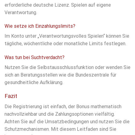
erforderliche deutsche Lizenz. Spielen auf eigene
Verantwortung.
Wie setze ich Einzahlungslimits?
Im Konto unter „Verantwortungsvolles Spielen“ können Sie
tägliche, wöchentliche oder monatliche Limits festlegen.
Was tun bei Suchtverdacht?
Nutzen Sie die Selbstausschlussfunktion oder wenden Sie
sich an Beratungsstellen wie die Bundeszentrale für
gesundheitliche Aufklärung.
Fazit
Die Registrierung ist einfach, der Bonus mathematisch
nachvollziehbar und die Zahlungsoptionen vielfältig.
Achten Sie auf die Umsatzbedingungen und nutzen Sie die
Schutzmechanismen. Mit diesem Leitfaden sind Sie