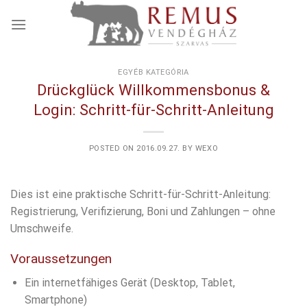
Skip
to
content
EGYÉB KATEGÓRIA
Drückglück Willkommensbonus &
Login: Schritt-für-Schritt-Anleitung
POSTED ON
2016.09.27.
BY
WEXO
Dies ist eine praktische Schritt-für-Schritt-Anleitung:
Registrierung, Verifizierung, Boni und Zahlungen – ohne
Umschweife.
Voraussetzungen
Ein internetfähiges Gerät (Desktop, Tablet,
Smartphone)