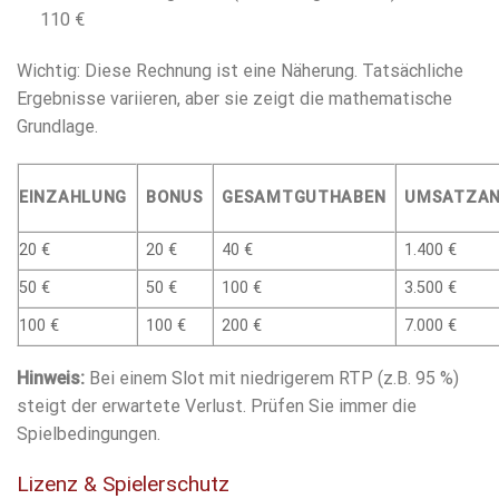
110 €
Wichtig: Diese Rechnung ist eine Näherung. Tatsächliche
Ergebnisse variieren, aber sie zeigt die mathematische
Grundlage.
EINZAHLUNG
BONUS
GESAMTGUTHABEN
UMSATZAN
20 €
20 €
40 €
1.400 €
50 €
50 €
100 €
3.500 €
100 €
100 €
200 €
7.000 €
Hinweis:
Bei einem Slot mit niedrigerem RTP (z.B. 95 %)
steigt der erwartete Verlust. Prüfen Sie immer die
Spielbedingungen.
Lizenz & Spielerschutz