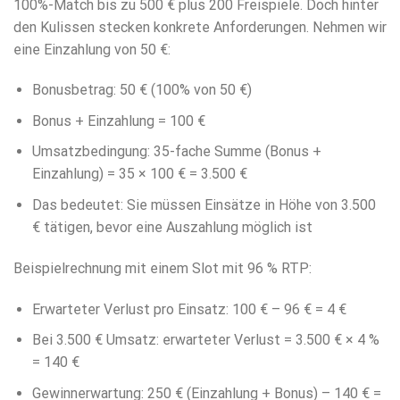
100%-Match bis zu 500 € plus 200 Freispiele. Doch hinter
den Kulissen stecken konkrete Anforderungen. Nehmen wir
eine Einzahlung von 50 €:
Bonusbetrag: 50 € (100% von 50 €)
Bonus + Einzahlung = 100 €
Umsatzbedingung: 35-fache Summe (Bonus +
Einzahlung) = 35 × 100 € = 3.500 €
Das bedeutet: Sie müssen Einsätze in Höhe von 3.500
€ tätigen, bevor eine Auszahlung möglich ist
Beispielrechnung mit einem Slot mit 96 % RTP:
Erwarteter Verlust pro Einsatz: 100 € – 96 € = 4 €
Bei 3.500 € Umsatz: erwarteter Verlust = 3.500 € × 4 %
= 140 €
Gewinnerwartung: 250 € (Einzahlung + Bonus) – 140 € =