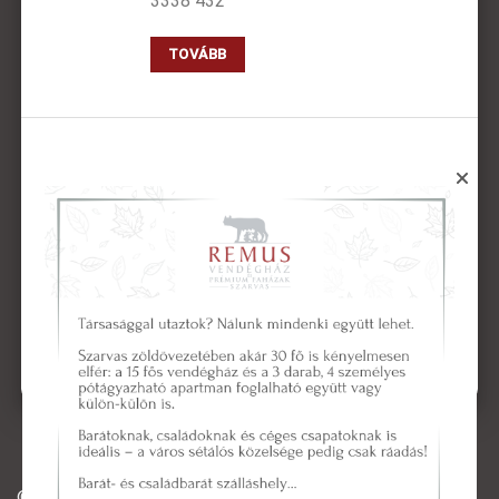
3338 432
TOVÁBB
Hol található szállásunk?
Klikkeljen a lenti térkép gombra a
térkép és az útvonalterv
megjelenítéséhez!
TÉRKÉP
VENDÉGHÁZ
FAHÁZAK
HÁZIREND
© 2026 •
WEXO