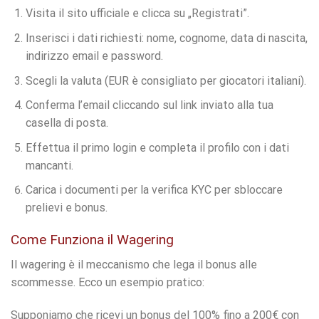
Visita il sito ufficiale e clicca su „Registrati”.
Inserisci i dati richiesti: nome, cognome, data di nascita,
indirizzo email e password.
Scegli la valuta (EUR è consigliato per giocatori italiani).
Conferma l’email cliccando sul link inviato alla tua
casella di posta.
Effettua il primo login e completa il profilo con i dati
mancanti.
Carica i documenti per la verifica KYC per sbloccare
prelievi e bonus.
Come Funziona il Wagering
Il wagering è il meccanismo che lega il bonus alle
scommesse. Ecco un esempio pratico:
Supponiamo che ricevi un bonus del 100% fino a 200€ con