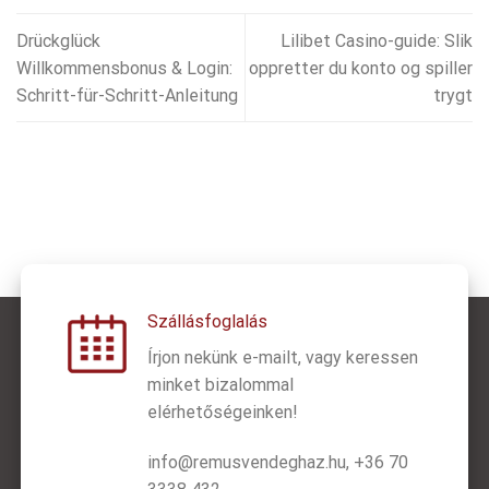
Drückglück
Lilibet Casino-guide: Slik
Willkommensbonus & Login:
oppretter du konto og spiller
Schritt-für-Schritt-Anleitung
trygt
Szállásfoglalás
Írjon nekünk e-mailt, vagy keressen
minket bizalommal
elérhetőségeinken!
info@remusvendeghaz.hu, +36 70