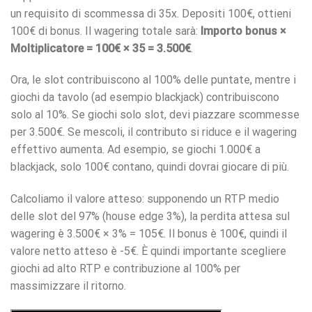
un requisito di scommessa di 35x. Depositi 100€, ottieni
100€ di bonus. Il wagering totale sarà:
Importo bonus ×
Moltiplicatore = 100€ × 35 = 3.500€
.
Ora, le slot contribuiscono al 100% delle puntate, mentre i
giochi da tavolo (ad esempio blackjack) contribuiscono
solo al 10%. Se giochi solo slot, devi piazzare scommesse
per 3.500€. Se mescoli, il contributo si riduce e il wagering
effettivo aumenta. Ad esempio, se giochi 1.000€ a
blackjack, solo 100€ contano, quindi dovrai giocare di più.
Calcoliamo il valore atteso: supponendo un RTP medio
delle slot del 97% (house edge 3%), la perdita attesa sul
wagering è 3.500€ × 3% = 105€. Il bonus è 100€, quindi il
valore netto atteso è -5€. È quindi importante scegliere
giochi ad alto RTP e contribuzione al 100% per
massimizzare il ritorno.