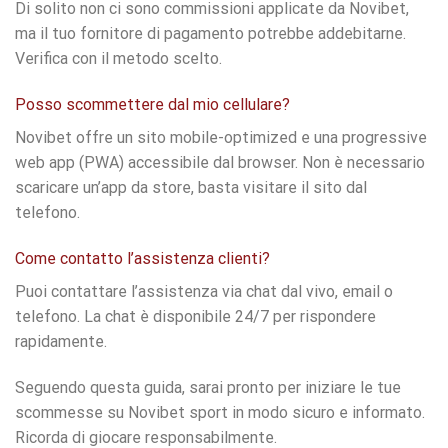
Di solito non ci sono commissioni applicate da Novibet,
ma il tuo fornitore di pagamento potrebbe addebitarne.
Verifica con il metodo scelto.
Posso scommettere dal mio cellulare?
Novibet offre un sito mobile-optimized e una progressive
web app (PWA) accessibile dal browser. Non è necessario
scaricare un’app da store, basta visitare il sito dal
telefono.
Come contatto l’assistenza clienti?
Puoi contattare l’assistenza via chat dal vivo, email o
telefono. La chat è disponibile 24/7 per rispondere
rapidamente.
Seguendo questa guida, sarai pronto per iniziare le tue
scommesse su Novibet sport in modo sicuro e informato.
Ricorda di giocare responsabilmente.