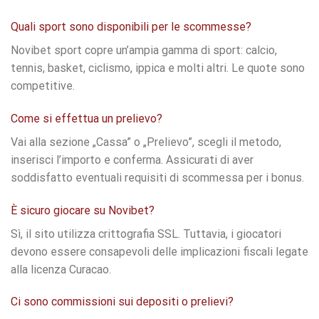
Quali sport sono disponibili per le scommesse?
Novibet sport copre un’ampia gamma di sport: calcio,
tennis, basket, ciclismo, ippica e molti altri. Le quote sono
competitive.
Come si effettua un prelievo?
Vai alla sezione „Cassa” o „Prelievo”, scegli il metodo,
inserisci l’importo e conferma. Assicurati di aver
soddisfatto eventuali requisiti di scommessa per i bonus.
È sicuro giocare su Novibet?
Sì, il sito utilizza crittografia SSL. Tuttavia, i giocatori
devono essere consapevoli delle implicazioni fiscali legate
alla licenza Curacao.
Ci sono commissioni sui depositi o prelievi?