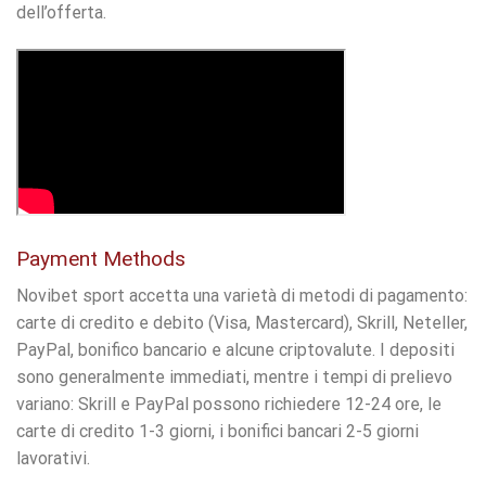
dell’offerta.
Payment Methods
Novibet sport accetta una varietà di metodi di pagamento:
carte di credito e debito (Visa, Mastercard), Skrill, Neteller,
PayPal, bonifico bancario e alcune criptovalute. I depositi
sono generalmente immediati, mentre i tempi di prelievo
variano: Skrill e PayPal possono richiedere 12-24 ore, le
carte di credito 1-3 giorni, i bonifici bancari 2-5 giorni
lavorativi.