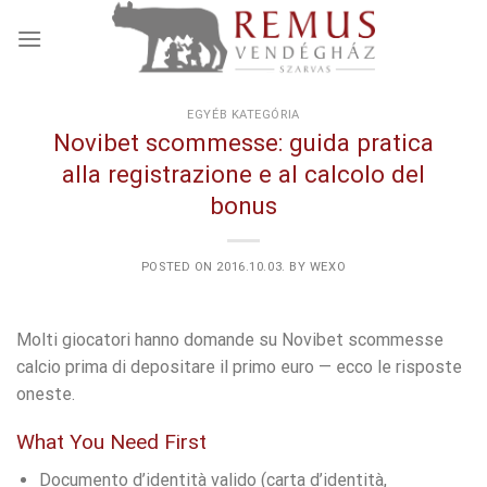
Skip
to
content
EGYÉB KATEGÓRIA
Novibet scommesse: guida pratica
alla registrazione e al calcolo del
bonus
POSTED ON
2016.10.03.
BY
WEXO
Molti giocatori hanno domande su
Novibet scommesse
calcio
prima di depositare il primo euro — ecco le risposte
oneste.
What You Need First
Documento d’identità valido (carta d’identità,