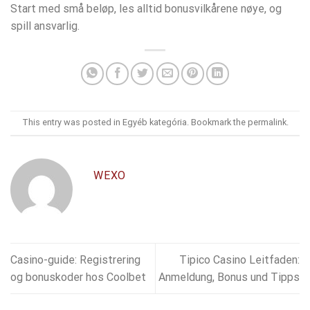
Start med små beløp, les alltid bonusvilkårene nøye, og
spill ansvarlig.
This entry was posted in
Egyéb kategória
. Bookmark the
permalink
.
WEXO
Casino-guide: Registrering
Tipico Casino Leitfaden:
og bonuskoder hos Coolbet
Anmeldung, Bonus und Tipps