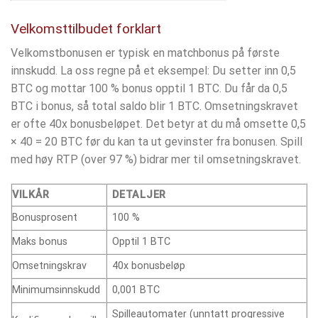
Velkomsttilbudet forklart
Velkomstbonusen er typisk en matchbonus på første
innskudd. La oss regne på et eksempel: Du setter inn 0,5
BTC og mottar 100 % bonus opptil 1 BTC. Du får da 0,5
BTC i bonus, så total saldo blir 1 BTC. Omsetningskravet
er ofte 40x bonusbeløpet. Det betyr at du må omsette 0,5
× 40 = 20 BTC før du kan ta ut gevinster fra bonusen. Spill
med høy RTP (over 97 %) bidrar mer til omsetningskravet.
VILKÅR
DETALJER
Bonusprosent
100 %
Maks bonus
Opptil 1 BTC
Omsetningskrav
40x bonusbeløp
Minimumsinnskudd
0,001 BTC
Spilleautomater (unntatt progressive