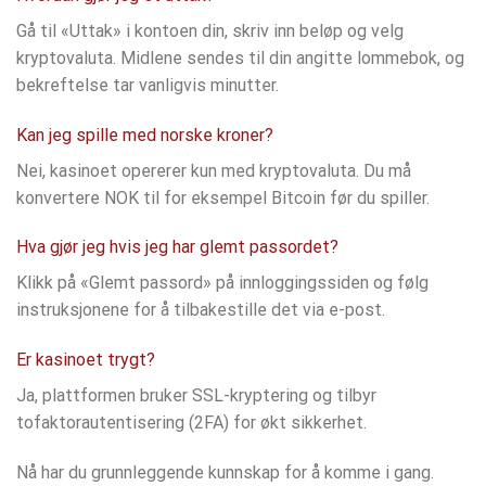
Gå til «Uttak» i kontoen din, skriv inn beløp og velg
kryptovaluta. Midlene sendes til din angitte lommebok, og
bekreftelse tar vanligvis minutter.
Kan jeg spille med norske kroner?
Nei, kasinoet opererer kun med kryptovaluta. Du må
konvertere NOK til for eksempel Bitcoin før du spiller.
Hva gjør jeg hvis jeg har glemt passordet?
Klikk på «Glemt passord» på innloggingssiden og følg
instruksjonene for å tilbakestille det via e-post.
Er kasinoet trygt?
Ja, plattformen bruker SSL-kryptering og tilbyr
tofaktorautentisering (2FA) for økt sikkerhet.
Nå har du grunnleggende kunnskap for å komme i gang.