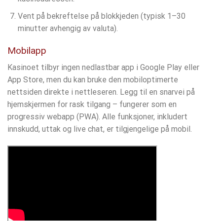
Vent på bekreftelse på blokkjeden (typisk 1–30
minutter avhengig av valuta).
Mobilapp
Kasinoet tilbyr ingen nedlastbar app i Google Play eller
App Store, men du kan bruke den mobiloptimerte
nettsiden direkte i nettleseren. Legg til en snarvei på
hjemskjermen for rask tilgang – fungerer som en
progressiv webapp (PWA). Alle funksjoner, inkludert
innskudd, uttak og live chat, er tilgjengelige på mobil.