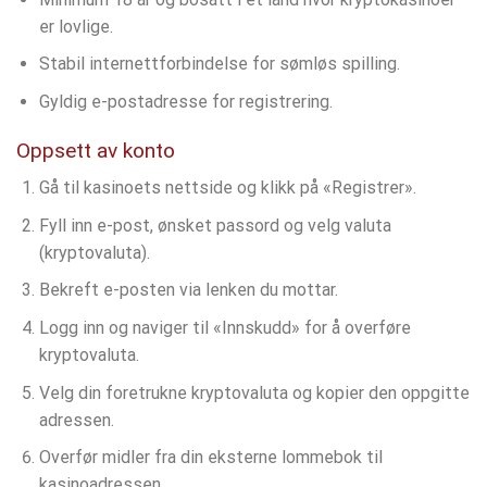
er lovlige.
Stabil internettforbindelse for sømløs spilling.
Gyldig e-postadresse for registrering.
Oppsett av konto
Gå til kasinoets nettside og klikk på «Registrer».
Fyll inn e-post, ønsket passord og velg valuta
(kryptovaluta).
Bekreft e-posten via lenken du mottar.
Logg inn og naviger til «Innskudd» for å overføre
kryptovaluta.
Velg din foretrukne kryptovaluta og kopier den oppgitte
adressen.
Overfør midler fra din eksterne lommebok til
kasinoadressen.