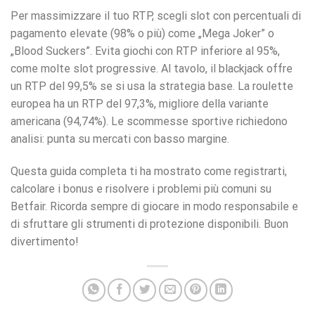
Per massimizzare il tuo RTP, scegli slot con percentuali di
pagamento elevate (98% o più) come „Mega Joker” o
„Blood Suckers”. Evita giochi con RTP inferiore al 95%,
come molte slot progressive. Al tavolo, il blackjack offre
un RTP del 99,5% se si usa la strategia base. La roulette
europea ha un RTP del 97,3%, migliore della variante
americana (94,74%). Le scommesse sportive richiedono
analisi: punta su mercati con basso margine.
Questa guida completa ti ha mostrato come registrarti,
calcolare i bonus e risolvere i problemi più comuni su
Betfair. Ricorda sempre di giocare in modo responsabile e
di sfruttare gli strumenti di protezione disponibili. Buon
divertimento!