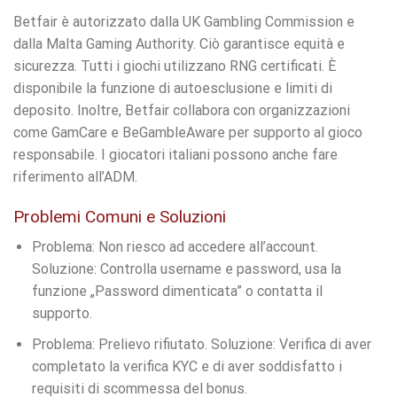
Betfair è autorizzato dalla UK Gambling Commission e
dalla Malta Gaming Authority. Ciò garantisce equità e
sicurezza. Tutti i giochi utilizzano RNG certificati. È
disponibile la funzione di autoesclusione e limiti di
deposito. Inoltre, Betfair collabora con organizzazioni
come GamCare e BeGambleAware per supporto al gioco
responsabile. I giocatori italiani possono anche fare
riferimento all’ADM.
Problemi Comuni e Soluzioni
Problema: Non riesco ad accedere all’account.
Soluzione: Controlla username e password, usa la
funzione „Password dimenticata” o contatta il
supporto.
Problema: Prelievo rifiutato. Soluzione: Verifica di aver
completato la verifica KYC e di aver soddisfatto i
requisiti di scommessa del bonus.