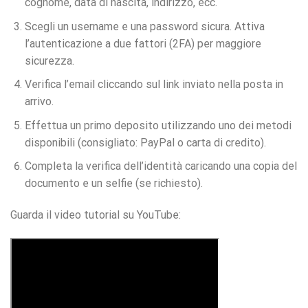
cognome, data di nascita, indirizzo, ecc.
Scegli un username e una password sicura. Attiva
l’autenticazione a due fattori (2FA) per maggiore
sicurezza.
Verifica l’email cliccando sul link inviato nella posta in
arrivo.
Effettua un primo deposito utilizzando uno dei metodi
disponibili (consigliato: PayPal o carta di credito).
Completa la verifica dell’identità caricando una copia del
documento e un selfie (se richiesto).
Guarda il video tutorial su YouTube: