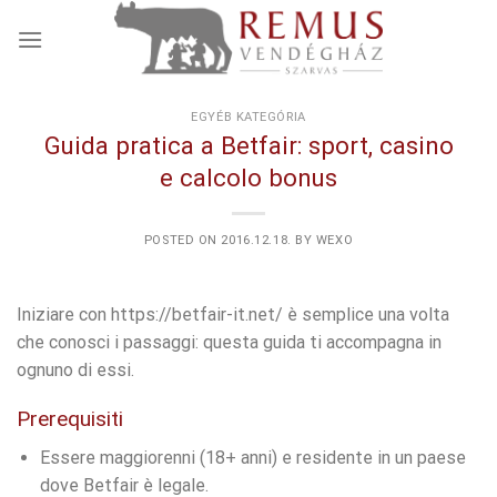
Skip
to
content
EGYÉB KATEGÓRIA
Guida pratica a Betfair: sport, casino
e calcolo bonus
POSTED ON
2016.12.18.
BY
WEXO
Iniziare con
https://betfair-it.net/
è semplice una volta
che conosci i passaggi: questa guida ti accompagna in
ognuno di essi.
Prerequisiti
Essere maggiorenni (18+ anni) e residente in un paese
dove Betfair è legale.