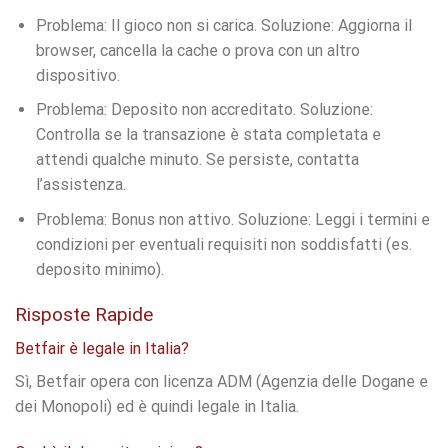
Problema: Il gioco non si carica. Soluzione: Aggiorna il
browser, cancella la cache o prova con un altro
dispositivo.
Problema: Deposito non accreditato. Soluzione:
Controlla se la transazione è stata completata e
attendi qualche minuto. Se persiste, contatta
l’assistenza.
Problema: Bonus non attivo. Soluzione: Leggi i termini e
condizioni per eventuali requisiti non soddisfatti (es.
deposito minimo).
Risposte Rapide
Betfair è legale in Italia?
Sì, Betfair opera con licenza ADM (Agenzia delle Dogane e
dei Monopoli) ed è quindi legale in Italia.