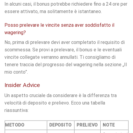
In alcuni casi, il bonus potrebbe richiedere fino a 24 ore per
essere attivato, ma solitamente è istantaneo.
Posso prelevare le vincite senza aver soddisfatto il
wagering?
No, prima di prelevare devi aver completato il requisito di
scommessa. Se provi a prelevare, il bonus e le eventuali
vincite collegate verranno annullati. Ti consigliamo di
tenere traccia del progresso del wagering nella sezione „Il
mio conto”.
Insider Advice
Un aspetto cruciale da considerare è la differenza tra
velocità di deposito e prelievo. Ecco una tabella
riassuntiva:
METODO
DEPOSITO
PRELIEVO
NOTE