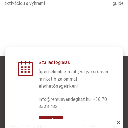
aktiváciou a výhrami
guide
Szállásfoglalás
Írjon nekünk e-mailt, vagy keressen
minket bizalommal
elérhetőségeinken!
info@remusvendeghaz.hu, +36 70
3338 432
TOVÁBB