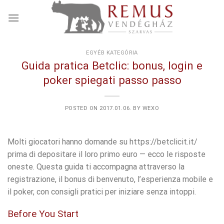
Skip
to
content
EGYÉB KATEGÓRIA
Guida pratica Betclic: bonus, login e
poker spiegati passo passo
POSTED ON
2017.01.06.
BY
WEXO
Molti giocatori hanno domande su
https://betclicit.it/
prima di depositare il loro primo euro — ecco le risposte
oneste. Questa guida ti accompagna attraverso la
registrazione, il bonus di benvenuto, l’esperienza mobile e
il poker, con consigli pratici per iniziare senza intoppi.
Before You Start