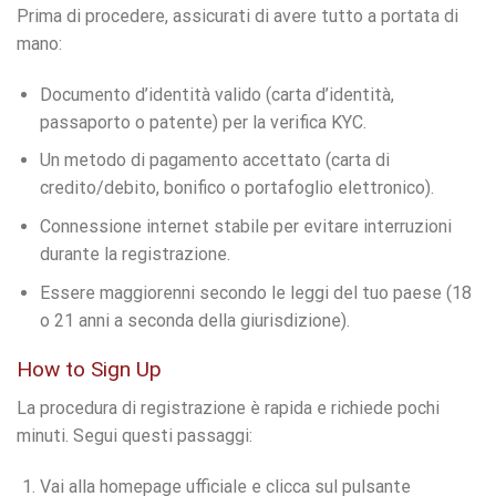
Prima di procedere, assicurati di avere tutto a portata di
mano:
Documento d’identità valido (carta d’identità,
passaporto o patente) per la verifica KYC.
Un metodo di pagamento accettato (carta di
credito/debito, bonifico o portafoglio elettronico).
Connessione internet stabile per evitare interruzioni
durante la registrazione.
Essere maggiorenni secondo le leggi del tuo paese (18
o 21 anni a seconda della giurisdizione).
How to Sign Up
La procedura di registrazione è rapida e richiede pochi
minuti. Segui questi passaggi:
Vai alla homepage ufficiale e clicca sul pulsante