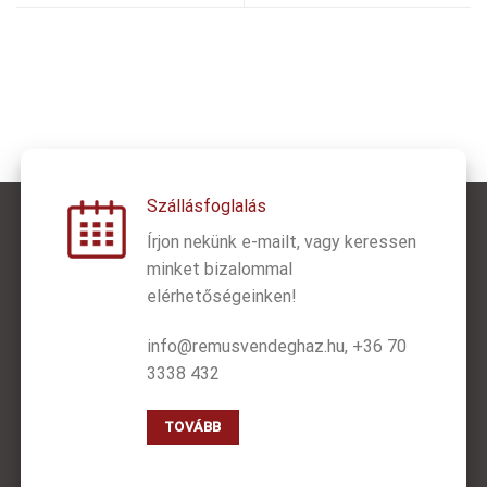
Szállásfoglalás
Írjon nekünk e-mailt, vagy keressen
minket bizalommal
elérhetőségeinken!
info@remusvendeghaz.hu, +36 70
3338 432
TOVÁBB