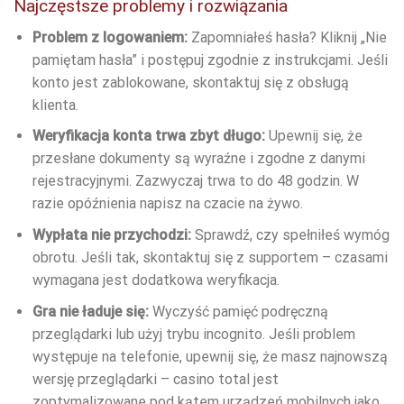
Najczęstsze problemy i rozwiązania
Problem z logowaniem:
Zapomniałeś hasła? Kliknij „Nie
pamiętam hasła” i postępuj zgodnie z instrukcjami. Jeśli
konto jest zablokowane, skontaktuj się z obsługą
klienta.
Weryfikacja konta trwa zbyt długo:
Upewnij się, że
przesłane dokumenty są wyraźne i zgodne z danymi
rejestracyjnymi. Zazwyczaj trwa to do 48 godzin. W
razie opóźnienia napisz na czacie na żywo.
Wypłata nie przychodzi:
Sprawdź, czy spełniłeś wymóg
obrotu. Jeśli tak, skontaktuj się z supportem – czasami
wymagana jest dodatkowa weryfikacja.
Gra nie ładuje się:
Wyczyść pamięć podręczną
przeglądarki lub użyj trybu incognito. Jeśli problem
występuje na telefonie, upewnij się, że masz najnowszą
wersję przeglądarki – casino total jest
zoptymalizowane pod kątem urządzeń mobilnych jako