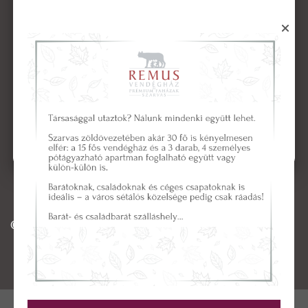
Hol található szállásunk?
Klikkeljen a lenti térkép gombra a
térkép és az útvonalterv
megjelenítéséhez!
TÉRKÉP
VENDÉGHÁZ
FAHÁZAK
HÁZIREND
© 2026 •
WEXO