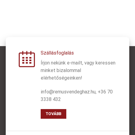
Szállásfoglalás
Írjon nekünk e-mailt, vagy keressen
minket bizalommal
elérhetőségeinken!
info@remusvendeghaz.hu, +36 70
3338 432
TOVÁBB