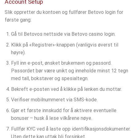
Account Setup
Slik oppretter du kontoen og fullfører Betovo login for
første gang:
Gå til Betovos nettside via
Betovo casino login
.
Klikk på «Registrer»-knappen (vanligvis øverst til
høyre).
Fyll inn e-post, ønsket brukernavn og passord.
Passordet bør være unikt og inneholde minst 12 tegn
med tall, bokstaver og spesialtegn.
Bekreft e-posten ved å klikke på lenken du mottar.
Verifiser mobilnummeret via SMS-kode.
Gjør et første innskudd for å aktivere eventuelle
bonuser – husk å lese vilkårene nøye.
Fullfør KYC ved å laste opp identifikasjonsdokumenter.
Uten dette kan uttak bli forsinket.