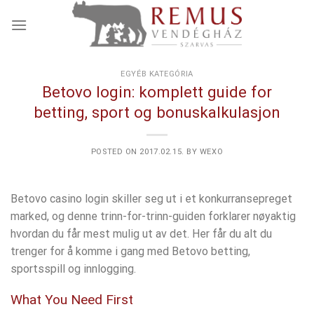
Skip
to
content
EGYÉB KATEGÓRIA
Betovo login: komplett guide for
betting, sport og bonuskalkulasjon
POSTED ON
2017.02.15.
BY
WEXO
Betovo casino login
skiller seg ut i et konkurransepreget
marked, og denne trinn-for-trinn-guiden forklarer nøyaktig
hvordan du får mest mulig ut av det. Her får du alt du
trenger for å komme i gang med Betovo betting,
sportsspill og innlogging.
What You Need First