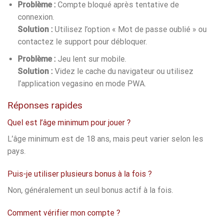
Problème :
Compte bloqué après tentative de
connexion.
Solution :
Utilisez l’option « Mot de passe oublié » ou
contactez le support pour débloquer.
Problème :
Jeu lent sur mobile.
Solution :
Videz le cache du navigateur ou utilisez
l’application vegasino en mode PWA.
Réponses rapides
Quel est l’âge minimum pour jouer ?
L’âge minimum est de 18 ans, mais peut varier selon les
pays.
Puis-je utiliser plusieurs bonus à la fois ?
Non, généralement un seul bonus actif à la fois.
Comment vérifier mon compte ?