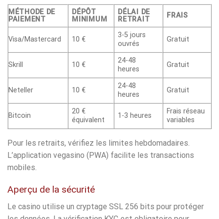
MÉTHODE DE
DÉPÔT
DÉLAI DE
FRAIS
PAIEMENT
MINIMUM
RETRAIT
3-5 jours
Visa/Mastercard
10 €
Gratuit
ouvrés
24-48
Skrill
10 €
Gratuit
heures
24-48
Neteller
10 €
Gratuit
heures
20 €
Frais réseau
Bitcoin
1-3 heures
équivalent
variables
Pour les retraits, vérifiez les limites hebdomadaires.
L’application vegasino (PWA) facilite les transactions
mobiles.
Aperçu de la sécurité
Le casino utilise un cryptage SSL 256 bits pour protéger
les données. La vérification KYC est obligatoire pour