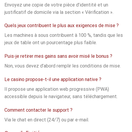
Envoyez une copie de votre pièce d’identité et un
justificatif de domicile via la section « Vérification ».
Quels jeux contribuent le plus aux exigences de mise ?
Les machines à sous contribuent à 100 %, tandis que les
jeux de table ont un pourcentage plus faible.
Puis-je retirer mes gains sans avoir misé le bonus ?
Non, vous devez d’abord remplir les conditions de mise.
Le casino propose-t-il une application native ?
Il propose une application web progressive (PWA)
accessible depuis le navigateur, sans téléchargement.
Comment contacter le support ?
Via le chat en direct (24/7) ou par e-mail.