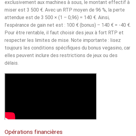
exclusivement aux machines à sous, le montant effectif à
miser est 3 500 €. Avec un RTP moyen de 96 %, la perte
attendue est de 3 500 × (1 – 0,96) = 140 €. Ainsi,
l’espérance de gain net est : 100 € (bonus) – 140 € = -40 €.
Pour être rentable, il faut choisir des jeux à fort RTP et
respecter les limites de mise. Note importante : lisez
toujours les conditions spécifiques du bonus vegasino, car
elles peuvent inclure des restrictions de jeux ou des
délais.
Opérations financières