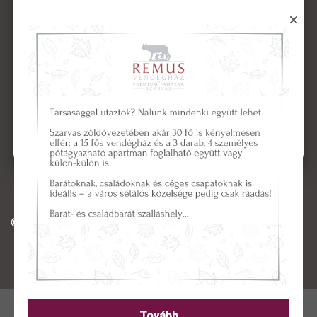
Hol található szállásunk?
Klikkeljen a lenti térkép gombra a
térkép és az útvonalterv
megjelenítéséhez!
TÉRKÉP
VENDÉGHÁZ
FAHÁZAK
HÁZIREND
© 2026 •
WEXO
Tovább