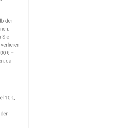
lb der
nen.
n Sie
verlieren
200 € –
en, da
l 10 €,
 den