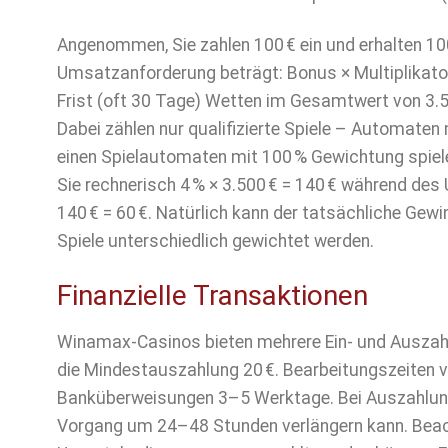
Angenommen, Sie zahlen 100 € ein und erhalten 10
Umsatzanforderung beträgt: Bonus × Multiplikator 
Frist (oft 30 Tage) Wetten im Gesamtwert von 3.5
Dabei zählen nur qualifizierte Spiele – Automaten 
einen Spielautomaten mit 100 % Gewichtung spiele
Sie rechnerisch 4 % × 3.500 € = 140 € während de
140 € = 60 €. Natürlich kann der tatsächliche Ge
Spiele unterschiedlich gewichtet werden.
Finanzielle Transaktionen
Winamax-Casinos bieten mehrere Ein- und Auszahl
die Mindestauszahlung 20 €. Bearbeitungszeiten va
Banküberweisungen 3–5 Werktage. Bei Auszahlunge
Vorgang um 24–48 Stunden verlängern kann. Beach