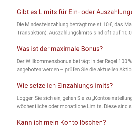
Gibt es Limits für Ein- oder Auszahlun
Die Mindesteinzahlung beträgt meist 10 €, das Max
Transaktion). Auszahlungslimits sind oft auf 10.
Was ist der maximale Bonus?
Der Willkommensbonus beträgt in der Regel 100 % 
angeboten werden – prüfen Sie die aktuellen Aktio
Wie setze ich Einzahlungslimits?
Loggen Sie sich ein, gehen Sie zu „Kontoeinstellun
wöchentliche oder monatliche Limits. Diese sind 
Kann ich mein Konto löschen?