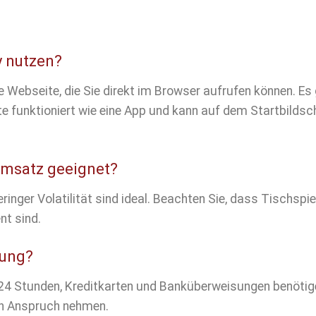
 nutzen?
 Webseite, die Sie direkt im Browser aufrufen können. Es 
ite funktioniert wie eine App und kann auf dem Startbildsc
Umsatz geeignet?
nger Volatilität sind ideal. Beachten Sie, dass Tischspie
nt sind.
lung?
n 24 Stunden, Kreditkarten und Banküberweisungen benöti
 in Anspruch nehmen.