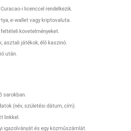
 Curacao-i licenccel rendelkezik.
ya, e-wallet vagy kriptovaluta.
feltételi követelményeket.
 asztali játékok, élő kaszinó.
ió után.
ső sarokban.
datok (név, születési dátum, cím).
 linkkel.
lyi igazolványát és egy közműszámlát.