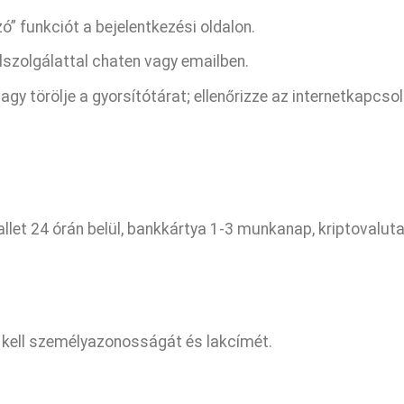
zó” funkciót a bejelentkezési oldalon.
lszolgálattal chaten vagy emailben.
gy törölje a gyorsítótárat; ellenőrizze az internetkapcsol
allet 24 órán belül, bankkártya 1-3 munkanap, kriptovaluta
ia kell személyazonosságát és lakcímét.