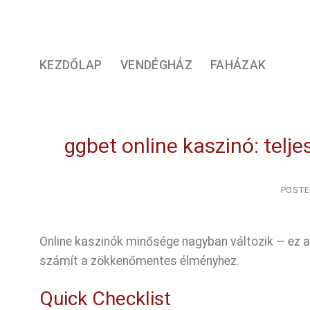
Skip
to
content
KEZDŐLAP
VENDÉGHÁZ
FAHÁZAK
ggbet online kaszinó: telje
POST
Online kaszinók minősége nagyban változik — ez az
számít a zökkenőmentes élményhez.
Quick Checklist