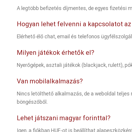
A legtöbb befizetés díjmentes, de egyes fizetési 
Hogyan lehet felvenni a kapcsolatot az
Elérhető élő chat, email és telefonos ügyfélszolgá
Milyen játékok érhetők el?
Nyerőgépek, asztali játékok (blackjack, rulett), pók
Van mobilalkalmazás?
Nincs letölthető alkalmazás, de a weboldal teljes
böngészőből.
Lehet játszani magyar forinttal?
Igen, a fiókban HUF-ot is beállíthat alapeszközkén