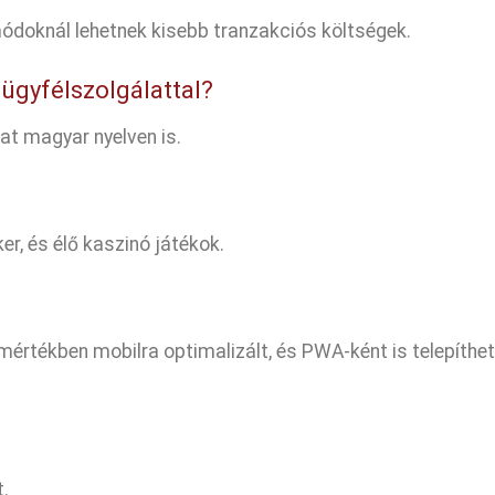
módoknál lehetnek kisebb tranzakciós költségek.
 ügyfélszolgálattal?
lat magyar nyelven is.
er, és élő kaszinó játékok.
 mértékben mobilra optimalizált, és PWA-ként is telepíthe
t.