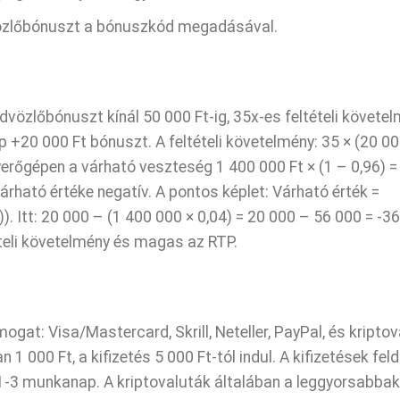
üdvözlőbónuszt a bónuszkód megadásával.
dvözlőbónuszt kínál 50 000 Ft-ig, 35x-es feltételi követe
ap +20 000 Ft bónuszt. A feltételi követelmény: 35 × (20 0
yerőgépen a várható veszteség 1 400 000 Ft × (1 – 0,96) =
várható értéke negatív. A pontos képlet: Várható érték =
. Itt: 20 000 – (1 400 000 × 0,04) = 20 000 – 56 000 = -36
ételi követelmény és magas az RTP.
gat: Visa/Mastercard, Skrill, Neteller, PayPal, és kripto
 1 000 Ft, a kifizetés 5 000 Ft-tól indul. A kifizetések fel
 1-3 munkanap. A kriptovaluták általában a leggyorsabbak