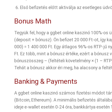
Első befizetés előtt aktiválja az esetleges 
Bonus Math
Tegyük fel, hogy a ggbet online kaszinó 100%-os ü
(deposit + bónusz). Ön befizet 20 000 Ft-ot, így k
000) = 1 400 000 Ft. Egy átlagos 96%-os RTP-jű n
Ft. Ez több, mint a bónusz értéke, ezért a bónusz 
bónuszösszeg – (feltételi követelmény × (1 – RTP))
Tehát a bónusz akkor éri meg, ha alacsony a felt
Banking & Payments
A ggbet online kaszinó számos fizetési módot támo
(Bitcoin, Ethereum). A minimális befizetés általában
ideje e-wallet esetén 0-24 óra, bankkártya esetén