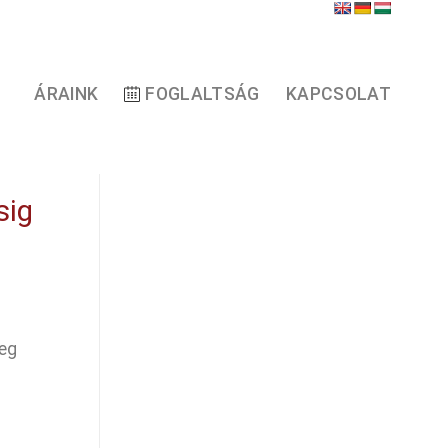
ÁRAINK
FOGLALTSÁG
KAPCSOLAT
sig
leg