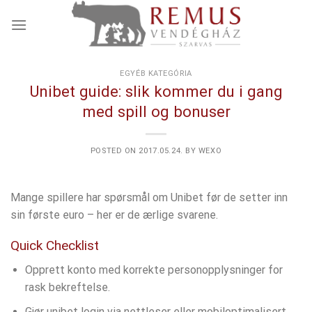
Skip
to
content
EGYÉB KATEGÓRIA
Unibet guide: slik kommer du i gang
med spill og bonuser
POSTED ON
2017.05.24.
BY
WEXO
Mange spillere har spørsmål om
Unibet
før de setter inn
sin første euro – her er de ærlige svarene.
Quick Checklist
Opprett konto med korrekte personopplysninger for
rask bekreftelse.
Gjør unibet login via nettleser eller mobiloptimalisert