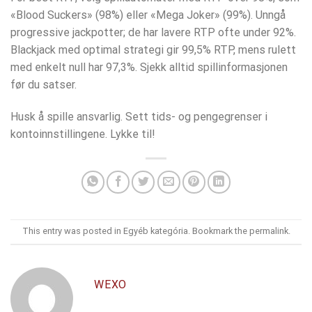
«Blood Suckers» (98%) eller «Mega Joker» (99%). Unngå
progressive jackpotter; de har lavere RTP ofte under 92%.
Blackjack med optimal strategi gir 99,5% RTP, mens rulett
med enkelt null har 97,3%. Sjekk alltid spillinformasjonen
før du satser.
Husk å spille ansvarlig. Sett tids- og pengegrenser i
kontoinnstillingene. Lykke til!
This entry was posted in
Egyéb kategória
. Bookmark the
permalink
.
WEXO