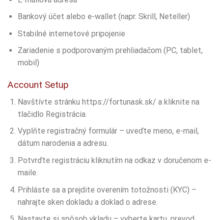
Bankový účet alebo e-wallet (napr. Skrill, Neteller)
Stabilné internetové pripojenie
Zariadenie s podporovaným prehliadačom (PC, tablet,
mobil)
Account Setup
Navštívte stránku
https://fortunask.sk/
a kliknite na
tlačidlo Registrácia.
Vyplňte registračný formulár – uveďte meno, e-mail,
dátum narodenia a adresu.
Potvrďte registráciu kliknutím na odkaz v doručenom e-
maile.
Prihláste sa a prejdite overením totožnosti (KYC) –
nahrajte sken dokladu a doklad o adrese.
Nastavte si spôsob vkladu – vyberte kartu, prevod