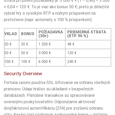
strata pri plnení požiadavky je: 3 000 € × (1 – 0,96) = 3 000
× 0,04 = 120 €. To je viac ako bonus 50 €, preto je dôležité
vybrať hry s vysokým RTP a nízkym príspevkom na
pretočenie (napr. automaty s 100 % príspevkom).
POŽIADAVKA
PRIEMERNÁ STRATA
VKLAD
BONUS
(30×)
(RTP 96 %)
20 €
20 €
1 200 €
48 €
50 €
50 €
3 000 €
120 €
100 €
100 €
6 000 €
240 €
Security Overview
Fortuna casino používa SSL šifrovanie na ochranu všetkých
prenosov. Údaje hráčov sú ukladané v bezpečných
databázach. Platobné transakcie sú spracovávané
overenými poskytovateľmi. Odporúčame aktivovať
dvojfaktorovú autentifikáciu (2FA) pre zvýšenú ochranu
účtu. Kasíno tiež podporuje zodpovedné hranie – môžete