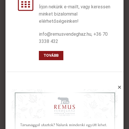
Írjon nekünk e-mailt, vagy keressen
minket bizalommal
elérhetőségeinken!
info@remusvendeghaz.hu, +36 70
3338 432
TOVÁBB
Hol található szállásunk?
Klikkeljen a lenti térkép gombra a
térkép és az útvonalterv
megjelenítéséhez!
TÉRKÉP