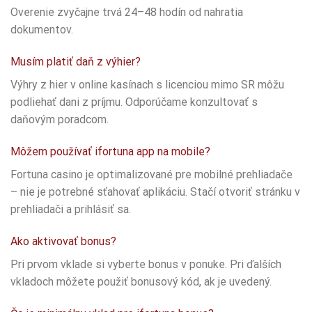
Overenie zvyčajne trvá 24–48 hodín od nahratia
dokumentov.
Musím platiť daň z výhier?
Výhry z hier v online kasínach s licenciou mimo SR môžu
podliehať dani z príjmu. Odporúčame konzultovať s
daňovým poradcom.
Môžem používať ifortuna app na mobile?
Fortuna casino je optimalizované pre mobilné prehliadače
– nie je potrebné sťahovať aplikáciu. Stačí otvoriť stránku v
prehliadači a prihlásiť sa.
Ako aktivovať bonus?
Pri prvom vklade si vyberte bonus v ponuke. Pri ďalších
vkladoch môžete použiť bonusový kód, ak je uvedený.