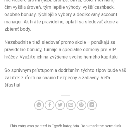
čím vyššia úroveň, tým lepšie výhody: vyšší cashback,
osobné bonusy, rýchlejšie výbery a dedikovaný account
manager. Ak hráte pravidelne, oplatí sa sledovať akcie a
zbierať body.
Nezabudnite tiež sledovať promo akcie – ponúkajú sa
pravidelné bonusy, turnaje a špeciálne odmeny pre VIP
hráčov. Využite ich na zvýšenie svojho herného kapitálu.
So správnym prístupom a dodržaním týchto tipov bude váš
zážitok z ifortuna casino bezpečný a zábavný. Veľa
šťastia!
This entry was posted in
Egyéb kategória
. Bookmark the
permalink
.