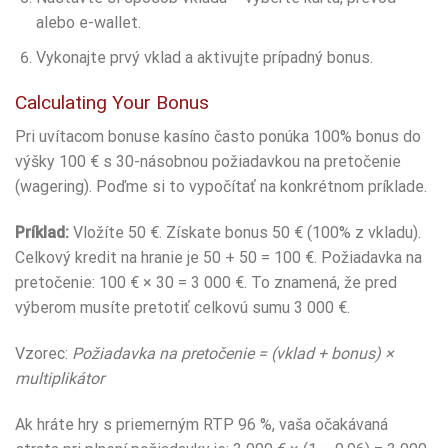
alebo e-wallet.
Vykonajte prvý vklad a aktivujte prípadný bonus.
Calculating Your Bonus
Pri uvítacom bonuse kasíno často ponúka 100% bonus do
výšky 100 € s 30-násobnou požiadavkou na pretočenie
(wagering). Poďme si to vypočítať na konkrétnom príklade.
Príklad:
Vložíte 50 €. Získate bonus 50 € (100% z vkladu).
Celkový kredit na hranie je 50 + 50 = 100 €. Požiadavka na
pretočenie: 100 € × 30 = 3 000 €. To znamená, že pred
výberom musíte pretotiť celkovú sumu 3 000 €.
Vzorec:
Požiadavka na pretočenie = (vklad + bonus) ×
multiplikátor
Ak hráte hry s priemerným RTP 96 %, vaša očakávaná