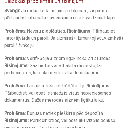
Biežākās problēmas un risinājumi
Svarīgi:
Ja rodas kāda no šīm problēmām, vispirms
pārbaudiet interneta savienojumu un atsvaidziniet lapu.
Problēma:
Nevaru pieslēgties.
Risinājums:
Pārbaudiet
lietotājvārdu un paroli. Ja aizmirsāt, izmantojiet „Aizmirsāt
paroli” funkciju.
Problēma:
Verifikācija aizņem ilgāk nekā 24 stundas.
Risinājums:
Sazinieties ar atbalsta dienestu, lai
pārliecinātos, ka dokumenti ir skaidri salasāmi.
Problēma:
Izmaksa tiek apstrādāta ilgi.
Risinājums:
Pārbaudiet, vai esat iesniedzis visus nepieciešamos
dokumentus. Dažas metodes aizņem ilgāku laiku.
Problēma:
Bonuss netiek piešķirts pēc depozīta.
Risinājums:
Pārliecinieties, vai esat aktivizējis bonusu
pirms iemaksas. Daži bonusi prasa kodu.