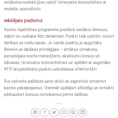
ienākuma nodokli jūsu valstī. Ieteicams konsultēties ar
nodokļu speciālistu.
Iekšējais padoms
Kazino lojalitātes programma piedāvā vairākus līmeņus,
sākot no sudraba līdz dimantam. Punkti tiek uzkrāti, veicot
derības uz reālu naudu. Jo vairāk punktu, jo augstāks
līmenis un labākas privilēģijas – ātrākas izmaksas,
personīgais konta menedžeris, ekskluzīvi bonusi un
dāvanas. Ieteicams koncentrēties uz spēlēm ar augstāku
RTP, lai palielinātu punktu uzkrāšanas efektivitāti.
Šis ceļvedis palīdzēs jums droši un saprotoši izmantot
kazino pakalpojumus. Vienmēr spēlējiet atbildīgi un noteikti
pārbaudiet bonusu noteikumus pirms dalības.