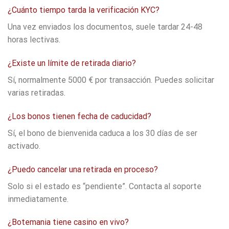
¿Cuánto tiempo tarda la verificación KYC?
Una vez enviados los documentos, suele tardar 24-48
horas lectivas.
¿Existe un límite de retirada diario?
Sí, normalmente 5000 € por transacción. Puedes solicitar
varias retiradas.
¿Los bonos tienen fecha de caducidad?
Sí, el bono de bienvenida caduca a los 30 días de ser
activado.
¿Puedo cancelar una retirada en proceso?
Solo si el estado es “pendiente”. Contacta al soporte
inmediatamente.
¿Botemania tiene casino en vivo?