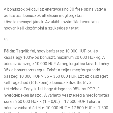
A bónuszok például az energycasino 30 free spins vagy a
befizetési bónuszok általában megforgatási
követelménnyel járnak. Az alábbi számítás bemutatja,
hogyan kell kiszámolni a szükséges tétet.
\n
Példa:
Tegyük fel, hogy befizetsz 10 000 HUF-ot, és
kapsz egy 100%-os bónuszt, maximum 20 000 HUF-ig. A
bónusz összege 10 000 HUF. A megforgatási követelmény
35x a bónuszösszegre. Tehát a teljes megforgatandó
összeg: 10 000 HUF × 35 = 350 000 HUF. Ezt az összeget
kell fogadnod (tétekben) a bónusz kifizethetővé
tételéhez. Tegyük fel, hogy átlagosan 95%-os RTP-jű
nyerőgépeken játszol. A várható veszteség a megforgatás
során: 350 000 HUF × (1 – 0,95) = 17 500 HUF. Tehát a
bónusz várható értéke: 10 000 HUF – 17 500 HUF = -7 500