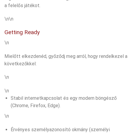
a felelős játékot.
\n\n
Getting Ready
\n
Mielőtt elkezdenéd, győződj meg arról, hogy rendelkezel a
következőkkel:
\n
\n
Stabil internetkapcsolat és egy modern böngésző
(Chrome, Firefox, Edge).
\n
Érvényes személyazonosító okmány (személyi