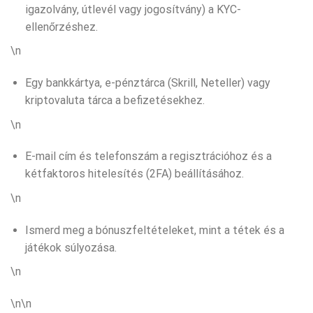
igazolvány, útlevél vagy jogosítvány) a KYC-
ellenőrzéshez.
\n
Egy bankkártya, e-pénztárca (Skrill, Neteller) vagy
kriptovaluta tárca a befizetésekhez.
\n
E-mail cím és telefonszám a regisztrációhoz és a
kétfaktoros hitelesítés (2FA) beállításához.
\n
Ismerd meg a bónuszfeltételeket, mint a tétek és a
játékok súlyozása.
\n
\n\n