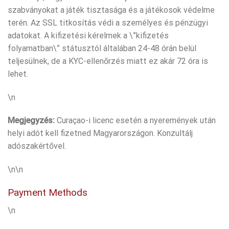
szabványokat a játék tisztasága és a játékosok védelme
terén. Az SSL titkosítás védi a személyes és pénzügyi
adatokat. A kifizetési kérelmek a \”kifizetés
folyamatban\” státusztól általában 24-48 órán belül
teljesülnek, de a KYC-ellenőrzés miatt ez akár 72 óra is
lehet.
\n
Megjegyzés:
Curaçao-i licenc esetén a nyeremények után
helyi adót kell fizetned Magyarországon. Konzultálj
adószakértővel.
\n\n
Payment Methods
\n