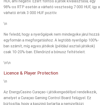
HUF, ami negatív. Ezért fontos a játék kiválasztása; egy
98%-os RTP esetén a várható veszteség 7 000 HUF, így a
várható érték 3 000 HUF pozitív.
\n
Ne feledd, hogy a nyerőgépek nem mindegyike járul hozzá
egyformán a megforgatáshoz. A legtöbb nyerőgép 100%-
ban számít, míg egyes játékok (például asztali játékok)
csak 10-20%-ban. Ellenőrizd a bónusz feltételeit.
\n\n
Licence & Player Protection
\n
Az EnergyCasino Curaçao-i játékengedéllyel rendelkezik,
amelyet a Curaçao Gaming Control Board felügyel. Ez
biztosítja, hogy a kaszinó betartja a nemzetközi