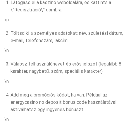
Látogass el a kaszinó weboldalára, és kattints a
\”Regisztráció\” gombra.
\n
Töltsd ki a személyes adatokat: név, születési dátum,
e-mail, telefonszám, lakcím.
\n
Válassz felhasználónevet és erős jelszót (legalább 8
karakter, nagybetű, szám, speciális karakter).
\n
Add meg a promóciós kódot, ha van. Például az
energycasino no deposit bonus code használatával
aktiválhatsz egy ingyenes bónuszt.
\n