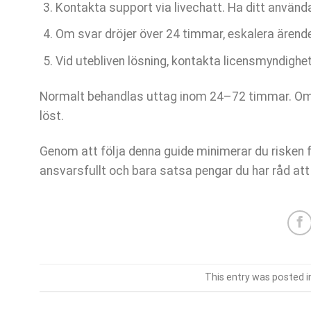
Kontakta support via livechatt. Ha ditt använ
Om svar dröjer över 24 timmar, eskalera ären
Vid utebliven lösning, kontakta licensmyndigh
Normalt behandlas uttag inom 24–72 timmar. Om de
löst.
Genom att följa denna guide minimerar du risken 
ansvarsfullt och bara satsa pengar du har råd att 
This entry was posted 