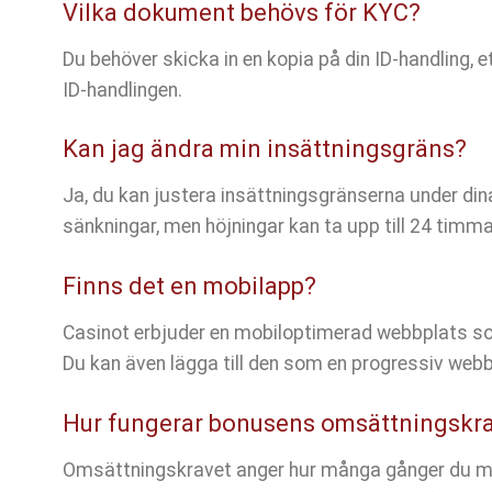
Vilka dokument behövs för KYC?
Du behöver skicka in en kopia på din ID-handling, et
ID-handlingen.
Kan jag ändra min insättningsgräns?
Ja, du kan justera insättningsgränserna under dina
sänkningar, men höjningar kan ta upp till 24 timma
Finns det en mobilapp?
Casinot erbjuder en mobiloptimerad webbplats som
Du kan även lägga till den som en progressiv w
Hur fungerar bonusens omsättningskr
Omsättningskravet anger hur många gånger du må