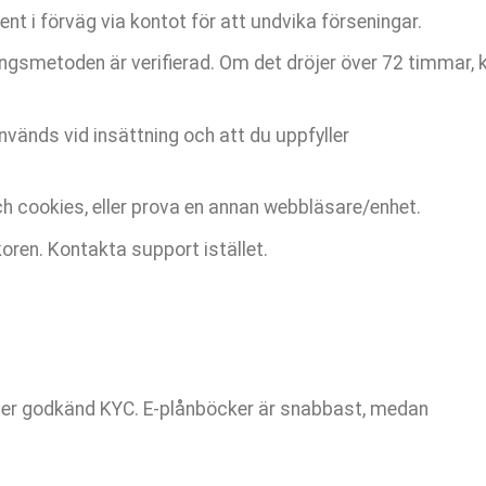
t i förväg via kontot för att undvika förseningar.
ingsmetoden är verifierad. Om det dröjer över 72 timmar,
nvänds vid insättning och att du uppfyller
 cookies, eller prova en annan webbläsare/enhet.
oren. Kontakta support istället.
ter godkänd KYC. E-plånböcker är snabbast, medan