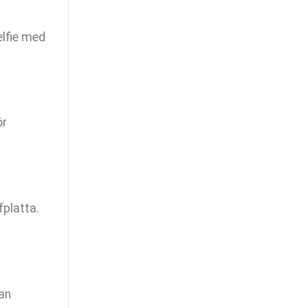
elfie med
ör
fplatta.
an