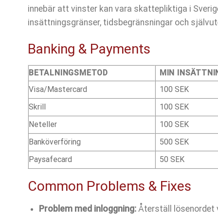
innebär att vinster kan vara skattepliktiga i Sve
insättningsgränser, tidsbegränsningar och självut
Banking & Payments
BETALNINGSMETOD
MIN INSÄTTNI
Visa/Mastercard
100 SEK
Skrill
100 SEK
Neteller
100 SEK
Banköverföring
500 SEK
Paysafecard
50 SEK
Common Problems & Fixes
Problem med inloggning:
Återställ lösenordet 