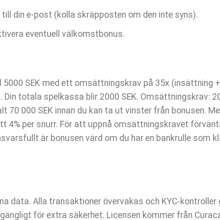
till din e-post (kolla skräpposten om den inte syns).
aktivera eventuell välkomstbonus.
l 5000 SEK med ett omsättningskrav på 35x (insättning +
. Din totala spelkassa blir 2000 SEK. Omsättningskrav: 2
lt 70 000 SEK innan du kan ta ut vinster från bonusen. M
t 4% per snurr. För att uppnå omsättningskravet förvän
nsvarsfullt är bonusen värd om du har en bankrulle som kl
na data. Alla transaktioner övervakas och KYC-kontroller
llgängligt för extra säkerhet. Licensen kommer från Curaca