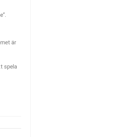
e”.
emet är
tt spela