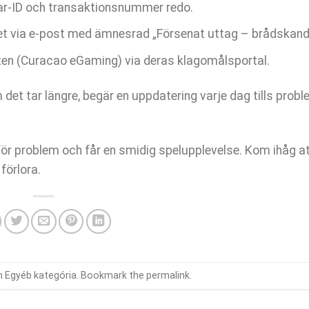
dar-ID och transaktionsnummer redo.
det via e-post med ämnesrad „Försenat uttag – brådskand
eten (Curacao eGaming) via deras klagomålsportal.
t tar längre, begär en uppdatering varje dag tills probl
för problem och får en smidig spelupplevelse. Kom ihåg a
förlora.
in
Egyéb kategória
. Bookmark the
permalink
.