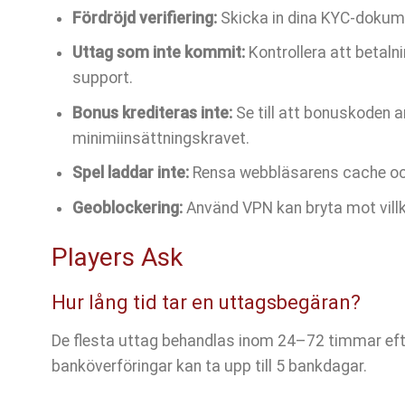
Fördröjd verifiering:
Skicka in dina KYC-dokumen
Uttag som inte kommit:
Kontrollera att betaln
support.
Bonus krediteras inte:
Se till att bonuskoden a
minimiinsättningskravet.
Spel laddar inte:
Rensa webbläsarens cache och
Geoblockering:
Använd VPN kan bryta mot villk
Players Ask
Hur lång tid tar en uttagsbegäran?
De flesta uttag behandlas inom 24–72 timmar ef
banköverföringar kan ta upp till 5 bankdagar.