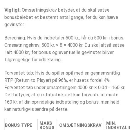
Vigtigt:
Omsætningskrav betyder, at du skal satse
bonusbeløbet et bestemt antal gange, før du kan hæve
gevinster.
Beregning: Hvis du indbetaler 500 kr., får du 500 kr. i bonus.
Omsætningskrav: 500 kr. × 8 = 4000 kr. Du skal altså satse
i alt 4000 kr., før bonus og eventuelle gevinster bliver
tilgængelige for udbetaling.
Forventet tab: Hvis du spiller spil med en gennemsnitlig
RTP (Return to Player) på 96%, er husets fordel 4%.
Forventet tab under omsætningen: 4000 kr. × 0,04 = 160 kr.
Det betyder, at du statistisk set kan forvente at miste
160 kr. af din oprindelige indbetaling og bonus, men held
kan naturligvis ændre på dette.
MAKS
MIN.
BONUS TYPE
OMSÆTNINGSKRAV
BONUS
INDBETALI