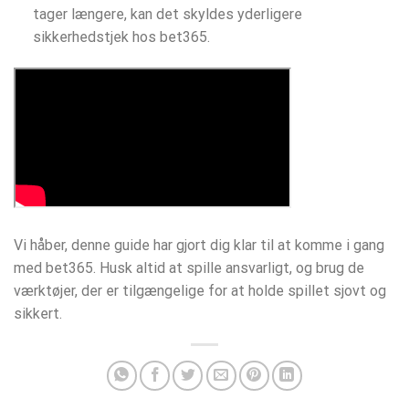
tager længere, kan det skyldes yderligere
sikkerhedstjek hos bet365.
Vi håber, denne guide har gjort dig klar til at komme i gang
med bet365. Husk altid at spille ansvarligt, og brug de
værktøjer, der er tilgængelige for at holde spillet sjovt og
sikkert.