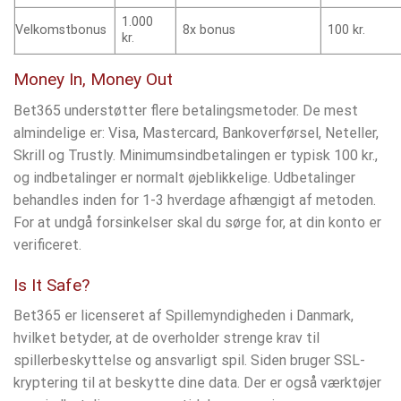
1.000
Velkomstbonus
8x bonus
100 kr.
kr.
Money In, Money Out
Bet365 understøtter flere betalingsmetoder. De mest
almindelige er: Visa, Mastercard, Bankoverførsel, Neteller,
Skrill og Trustly. Minimumsindbetalingen er typisk 100 kr.,
og indbetalinger er normalt øjeblikkelige. Udbetalinger
behandles inden for 1-3 hverdage afhængigt af metoden.
For at undgå forsinkelser skal du sørge for, at din konto er
verificeret.
Is It Safe?
Bet365 er licenseret af Spillemyndigheden i Danmark,
hvilket betyder, at de overholder strenge krav til
spillerbeskyttelse og ansvarligt spil. Siden bruger SSL-
kryptering til at beskytte dine data. Der er også værktøjer