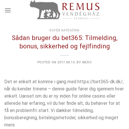
Skip
to
content
EGYÉB KATEGÓRIA
Sådan bruger du bet365: Tilmelding,
bonus, sikkerhed og fejlfinding
POSTED ON
2017.08.15.
BY
WEXO
Det er enkelt at komme i gang med
https://bet365-dk.dk/
,
når du kender trinene – denne guide fører dig igennem hver
enkelt. Uanset om du er ny inden for online casino eller
allerede har erfaring, vil du her finde alt, du behøver for at
få en problemfri start. Vi dækker tilmelding,
bonusberegning, betalingsmetoder, sikkerhed og meget
mere.