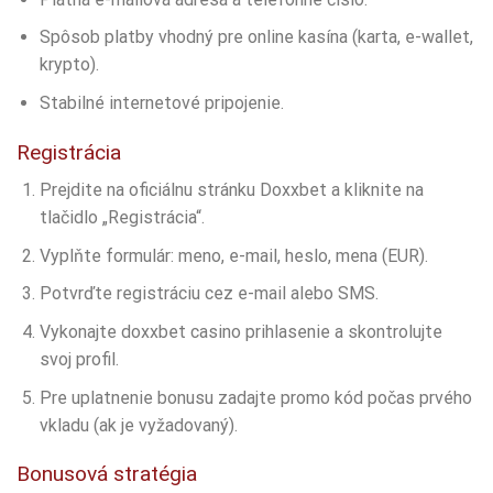
Spôsob platby vhodný pre online kasína (karta, e-wallet,
krypto).
Stabilné internetové pripojenie.
Registrácia
Prejdite na oficiálnu stránku Doxxbet a kliknite na
tlačidlo „Registrácia“.
Vyplňte formulár: meno, e-mail, heslo, mena (EUR).
Potvrďte registráciu cez e-mail alebo SMS.
Vykonajte doxxbet casino prihlasenie a skontrolujte
svoj profil.
Pre uplatnenie bonusu zadajte promo kód počas prvého
vkladu (ak je vyžadovaný).
Bonusová stratégia