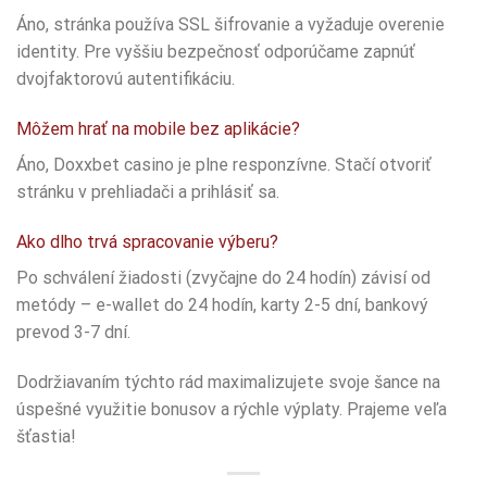
Áno, stránka používa SSL šifrovanie a vyžaduje overenie
identity. Pre vyššiu bezpečnosť odporúčame zapnúť
dvojfaktorovú autentifikáciu.
Môžem hrať na mobile bez aplikácie?
Áno, Doxxbet casino je plne responzívne. Stačí otvoriť
stránku v prehliadači a prihlásiť sa.
Ako dlho trvá spracovanie výberu?
Po schválení žiadosti (zvyčajne do 24 hodín) závisí od
metódy – e-wallet do 24 hodín, karty 2-5 dní, bankový
prevod 3-7 dní.
Dodržiavaním týchto rád maximalizujete svoje šance na
úspešné využitie bonusov a rýchle výplaty. Prajeme veľa
šťastia!