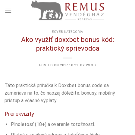
Skip
to
content
EGYÉB KATEGÓRIA
Ako využiť doxxbet bonus kód:
praktický sprievodca
POSTED ON
2017.10.21.
BY
WEXO
Táto praktická príručka k
Doxxbet bonus code
sa
zameriava na to, čo naozaj dôležité: bonusy, mobilný
prístup a včasné výplaty.
Prerekvizity
Plnoletosť (18+) a overenie totožnosti.
Platná e-mailová adresa a telefónne číslo.