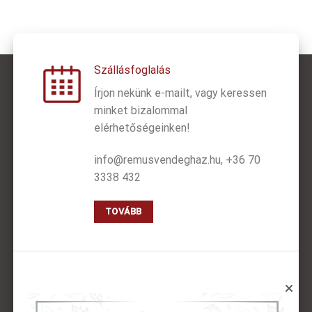
Szállásfoglalás
Írjon nekünk e-mailt, vagy keressen
minket bizalommal
elérhetőségeinken!
info@remusvendeghaz.hu, +36 70
3338 432
TOVÁBB
Hol található szállásunk?
Klikkeljen a lenti térkép gombra a