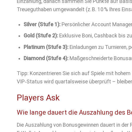
Einzahlung, danach sammeln Sie Punkte auf Basis 
Treueguthaben umgewandelt (z. B. 10 % Ihres Einsa
Silver (Stufe 1):
Persönlicher Account Manager,
Gold (Stufe 2):
Exklusive Boni, Cashback bis zu
Platinum (Stufe 3):
Einladungen zu Turnieren, pe
Diamond (Stufe 4):
Maßgeschneiderte Bonusan
Tipp: Konzentrieren Sie sich auf Spiele mit hohem
VIP‑Status wird quartalsweise überprüft – bleiben 
Players Ask
Wie lange dauert die Auszahlung des 
Die Auszahlung von Bonusgewinnen dauert in der