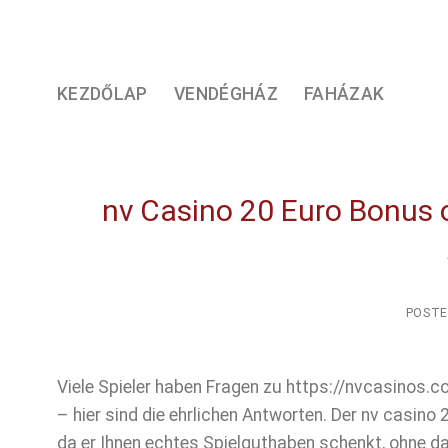
Skip
to
content
KEZDŐLAP
VENDÉGHÁZ
FAHÁZAK
nv Casino 20 Euro Bonus o
POST
Viele Spieler haben Fragen zu
https://nvcasinos.c
– hier sind die ehrlichen Antworten. Der nv casino
da er Ihnen echtes Spielguthaben schenkt, ohne da