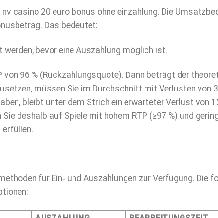
en nv casino 20 euro bonus ohne einzahlung. Die Umsatzbe
Bonusbetrag. Das bedeutet:
werden, bevor eine Auszahlung möglich ist.
P von 96 % (Rückzahlungsquote). Dann beträgt der theore
usetzen, müssen Sie im Durchschnitt mit Verlusten von 3
haben, bleibt unter dem Strich ein erwarteter Verlust von 1
en Sie deshalb auf Spiele mit hohem RTP (≥97 %) und gerin
erfüllen.
methoden für Ein‑ und Auszahlungen zur Verfügung. Die f
ptionen:
AUSZAHLUNG
BEARBEITUNGSZEIT