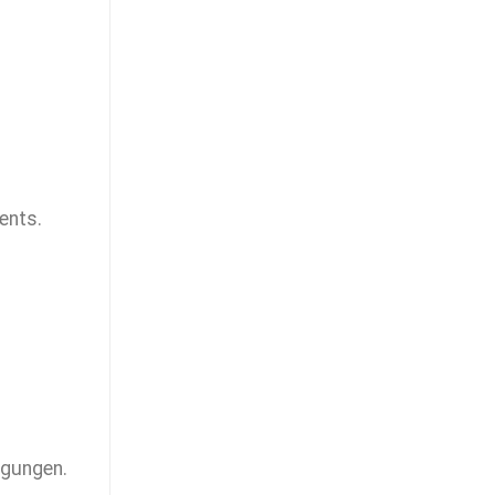
ents.
ngungen.