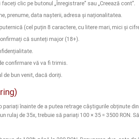
 faceți clic pe butonul „Înregistrare” sau „Creează cont”.
, prenume, data nașterii, adresa și naționalitatea.
uternică (cel puțin 8 caractere, cu litere mari, mici și cifre
onfirmați că sunteți major (18+).
fidențialitate.
e confirmare vă va fi trimis.
 de bun venit, dacă doriți.
ring)
 pariați înainte de a putea retrage câștigurile obținute di
n rulaj de 35x, trebuie să pariați 100 × 35 = 3500 RON. S