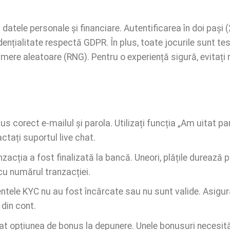
datele personale și financiare. Autentificarea în doi pași 
ențialitate respectă GDPR. În plus, toate jocurile sunt te
re aleatoare (RNG). Pentru o experiență sigură, evitați r
dus corect e-mailul și parola. Utilizați funcția „Am uitat pa
tați suportul live chat.
zacția a fost finalizată la bancă. Uneori, plățile durează 
cu numărul tranzacției.
tele KYC nu au fost încărcate sau nu sunt valide. Asigur
din cont.
ifat opțiunea de bonus la depunere. Unele bonusuri necesit