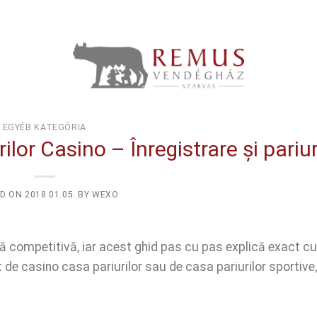
EGYÉB KATEGÓRIA
lor Casino – Înregistrare și pariur
ED ON
2018.01.05.
BY
WEXO
ă competitivă, iar acest ghid pas cu pas explică exact c
 de casino casa pariurilor sau de casa pariurilor sportive,