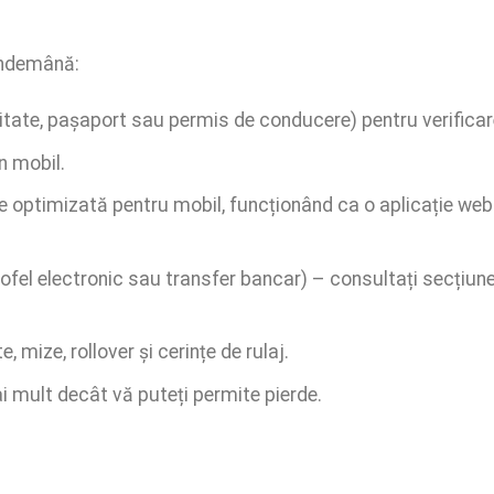
 îndemână:
titate, pașaport sau permis de conducere) pentru verifica
n mobil.
te optimizată pentru mobil, funcționând ca o aplicație web
ofel electronic sau transfer bancar) – consultați secțiun
, mize, rollover și cerințe de rulaj.
ai mult decât vă puteți permite pierde.