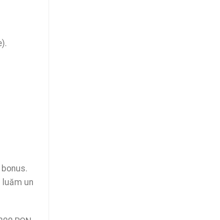
).
n bonus.
ă luăm un