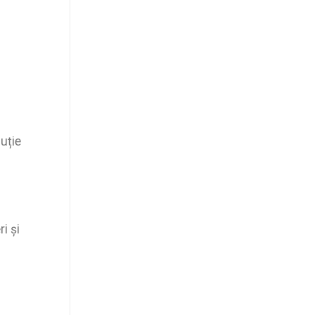
buție
i și