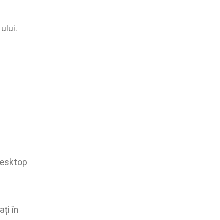
ului.
desktop.
ți în