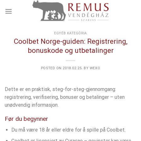
Skip
to
content
EGYÉB KATEGÓRIA
Coolbet Norge-guiden: Registrering,
bonuskode og utbetalinger
POSTED ON
2018.02.25.
BY
WEXO
Dette er en praktisk, steg-for-steg-gjennomgang:
registrering, verifisering, bonuser og betalinger – uten
unødvendig informasjon.
Før du begynner
Du må være 18 år eller eldre for å spille på Coolbet.
Coolbet er lisensiert av Curacao – gevinster kan være