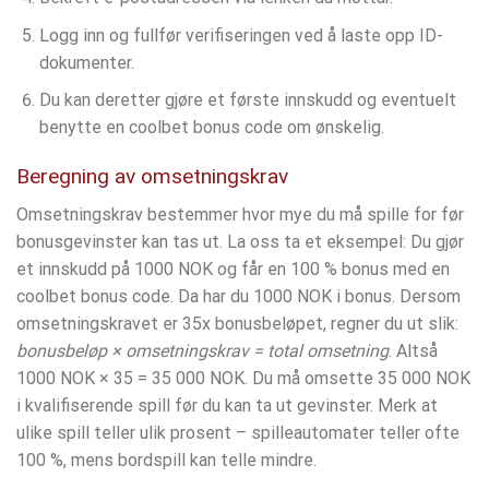
Logg inn og fullfør verifiseringen ved å laste opp ID-
dokumenter.
Du kan deretter gjøre et første innskudd og eventuelt
benytte en coolbet bonus code om ønskelig.
Beregning av omsetningskrav
Omsetningskrav bestemmer hvor mye du må spille for før
bonusgevinster kan tas ut. La oss ta et eksempel: Du gjør
et innskudd på 1000 NOK og får en 100 % bonus med en
coolbet bonus code. Da har du 1000 NOK i bonus. Dersom
omsetningskravet er 35x bonusbeløpet, regner du ut slik:
bonusbeløp × omsetningskrav = total omsetning
. Altså
1000 NOK × 35 = 35 000 NOK. Du må omsette 35 000 NOK
i kvalifiserende spill før du kan ta ut gevinster. Merk at
ulike spill teller ulik prosent – spilleautomater teller ofte
100 %, mens bordspill kan telle mindre.