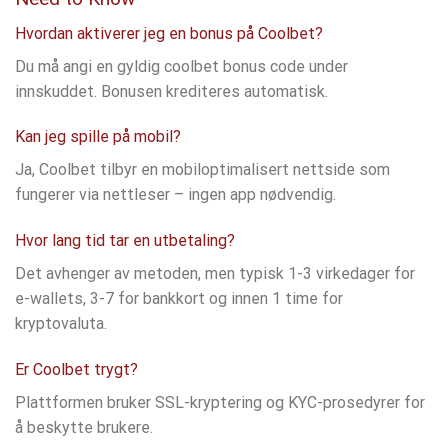
Hvordan aktiverer jeg en bonus på Coolbet?
Du må angi en gyldig coolbet bonus code under
innskuddet. Bonusen krediteres automatisk.
Kan jeg spille på mobil?
Ja, Coolbet tilbyr en mobiloptimalisert nettside som
fungerer via nettleser – ingen app nødvendig.
Hvor lang tid tar en utbetaling?
Det avhenger av metoden, men typisk 1-3 virkedager for
e-wallets, 3-7 for bankkort og innen 1 time for
kryptovaluta.
Er Coolbet trygt?
Plattformen bruker SSL-kryptering og KYC-prosedyrer for
å beskytte brukere.