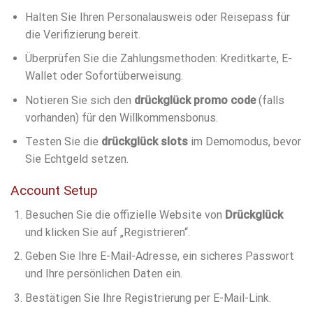
Halten Sie Ihren Personalausweis oder Reisepass für
die Verifizierung bereit.
Überprüfen Sie die Zahlungsmethoden: Kreditkarte, E-
Wallet oder Sofortüberweisung.
Notieren Sie sich den
drückglück promo code
(falls
vorhanden) für den Willkommensbonus.
Testen Sie die
drückglück slots
im Demomodus, bevor
Sie Echtgeld setzen.
Account Setup
Besuchen Sie die offizielle Website von
Drückglück
und klicken Sie auf „Registrieren“.
Geben Sie Ihre E-Mail-Adresse, ein sicheres Passwort
und Ihre persönlichen Daten ein.
Bestätigen Sie Ihre Registrierung per E-Mail-Link.