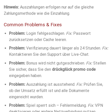
Hinweis:
Auszahlungen erfolgen nur auf die gleiche
Zahlungsmethode wie die Einzahlung.
Common Problems & Fixes
Problem:
Login fehlgeschlagen.
Fix:
Passwort
zurücksetzen oder Cache leeren.
Problem:
Verifizierung dauert länger als 24 Stunden.
Fix:
Kontaktieren Sie den Support über Live-Chat.
Problem:
Bonus wird nicht gutgeschrieben.
Fix:
Stellen
Sie sicher, dass Sie den
drückglück promo code
eingegeben haben.
Problem:
Auszahlung ist ausstehend.
Fix:
Prüfen Sie,
ob der Umsatz erfüllt ist und alle Dokumente
eingereicht wurden.
Problem:
Spiel sperrt sich – Fehlermeldung.
Fix:
VPN
deaktivieren oder andere Netzverbindung nutzen.