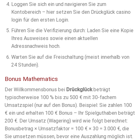
Loggen Sie sich ein und navigieren Sie zum
Kontobereich – hier setzen Sie den
Drückglück casino
login
für den ersten Login.
Führen Sie die Verifizierung durch: Laden Sie eine Kopie
Ihres Ausweises sowie einen aktuellen
Adressnachweis hoch.
Warten Sie auf die Freischaltung (meist innerhalb von
24 Stunden).
Bonus Mathematics
Der Willkommensbonus bei
Drückglück
beträgt
typischerweise 100 % bis zu 500 € mit 30-fachem
Umsatzspiel (nur auf den Bonus). Beispiel: Sie zahlen 100
€ ein und erhalten 100 € Bonus – Ihr Spielguthaben beträgt
200 €. Der Umsatz (Wagering) wird wie folgt berechnet:
Bonusbetrag × Umsatzfaktor = 100 € × 30 = 3.000 €, die
Sie umsetzen müssen, bevor eine Auszahlung möglich ist.