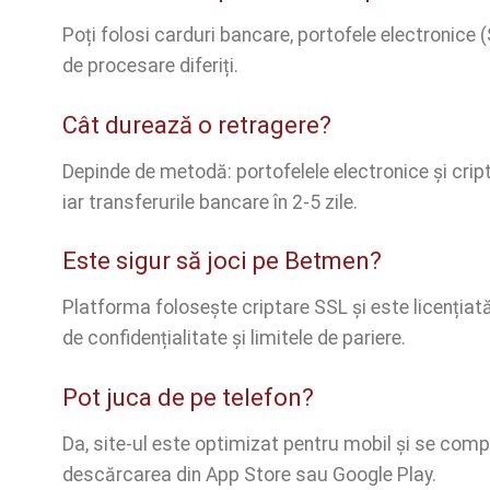
Poți folosi carduri bancare, portofele electronice (
de procesare diferiți.
Cât durează o retragere?
Depinde de metodă: portofelele electronice și crip
iar transferurile bancare în 2-5 zile.
Este sigur să joci pe Betmen?
Platforma folosește criptare SSL și este licențiată
de confidențialitate și limitele de pariere.
Pot juca de pe telefon?
Da, site-ul este optimizat pentru mobil și se com
descărcarea din App Store sau Google Play.