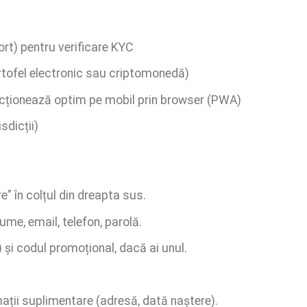
n
ort) pentru verificare KYC
tofel electronic sau criptomonedă)
ncționează optim pe mobil prin browser (PWA)
sdicții)
” în colțul din dreapta sus.
me, email, telefon, parolă.
și codul promoțional, dacă ai unul.
mații suplimentare (adresă, dată naștere).