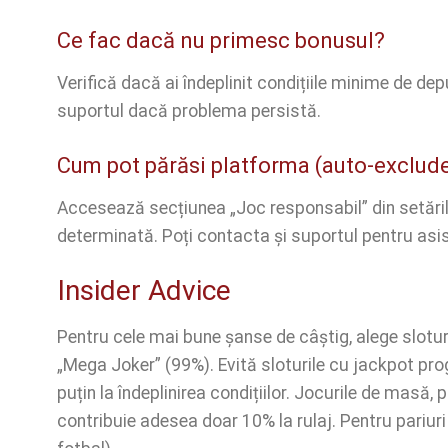
Ce fac dacă nu primesc bonusul?
Verifică dacă ai îndeplinit condițiile minime de d
suportul dacă problema persistă.
Cum pot părăsi platforma (auto-exclud
Accesează secțiunea „Joc responsabil” din setăril
determinată. Poți contacta și suportul pentru asi
Insider Advice
Pentru cele mai bune șanse de câștig, alege slotur
„Mega Joker” (99%). Evită sloturile cu jackpot pro
puțin la îndeplinirea condițiilor. Jocurile de masă
contribuie adesea doar 10% la rulaj. Pentru pariuri