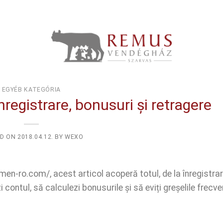
EGYÉB KATEGÓRIA
registrare, bonusuri și retragere
ED ON
2018.04.12.
BY
WEXO
tmen-ro.com/
, acest articol acoperă totul, de la înregistr
 contul, să calculezi bonusurile și să eviți greșelile frecve