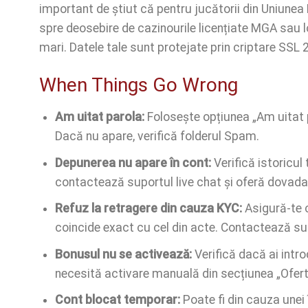
important de știut că pentru jucătorii din Uniunea 
spre deosebire de cazinourile licențiate MGA sau loca
mari. Datele tale sunt protejate prin criptare SSL 
When Things Go Wrong
Am uitat parola:
Folosește opțiunea „Am uitat pa
Dacă nu apare, verifică folderul Spam.
Depunerea nu apare în cont:
Verifică istoricul
contactează suportul live chat și oferă dovada p
Refuz la retragere din cauza KYC:
Asigură-te 
coincide exact cu cel din acte. Contactează sup
Bonusul nu se activează:
Verifică dacă ai intr
necesită activare manuală din secțiunea „Ofert
Cont blocat temporar:
Poate fi din cauza unei 