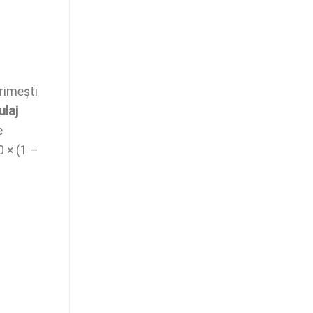
rimești
ulaj
e
0 × (1 –