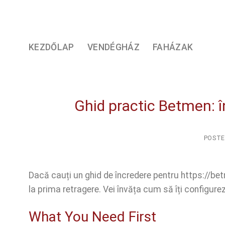
Skip
to
content
KEZDŐLAP
VENDÉGHÁZ
FAHÁZAK
Ghid practic Betmen: în
POST
Dacă cauți un ghid de încredere pentru
https://be
la prima retragere. Vei învăța cum să îți configurezi
What You Need First