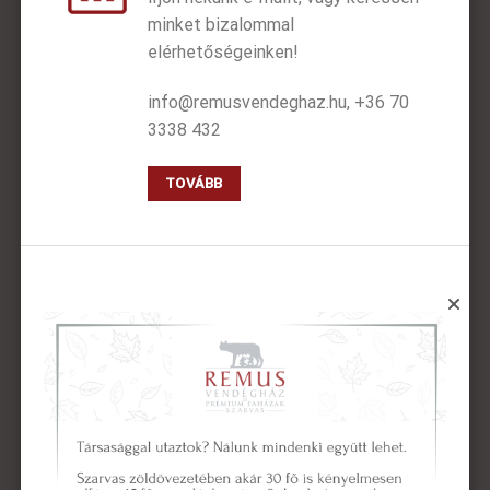
minket bizalommal
elérhetőségeinken!
info@remusvendeghaz.hu, +36 70
3338 432
TOVÁBB
Hol található szállásunk?
Klikkeljen a lenti térkép gombra a
térkép és az útvonalterv
megjelenítéséhez!
TÉRKÉP