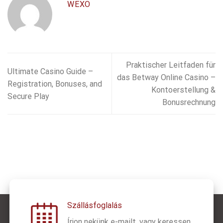
WEXO
Praktischer Leitfaden für
Ultimate Casino Guide –
das Betway Online Casino –
Registration, Bonuses, and
Kontoerstellung &
Secure Play
Bonusrechnung
Szállásfoglalás
Írjon nekünk e-mailt, vagy keressen