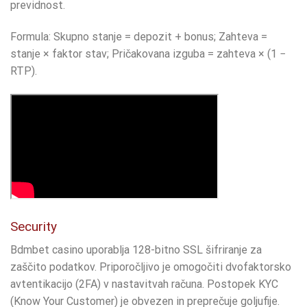
previdnost.
Formula: Skupno stanje = depozit + bonus; Zahteva =
stanje × faktor stav; Pričakovana izguba = zahteva × (1 −
RTP).
Security
Bdmbet casino uporablja 128-bitno SSL šifriranje za
zaščito podatkov. Priporočljivo je omogočiti dvofaktorsko
avtentikacijo (2FA) v nastavitvah računa. Postopek KYC
(Know Your Customer) je obvezen in preprečuje goljufije.