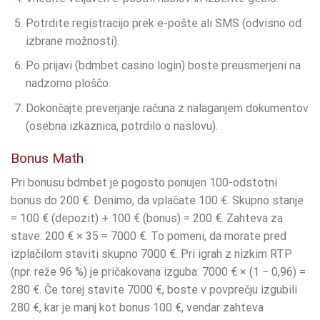
Potrdite registracijo prek e-pošte ali SMS (odvisno od
izbrane možnosti).
Po prijavi (bdmbet casino login) boste preusmerjeni na
nadzorno ploščo.
Dokončajte preverjanje računa z nalaganjem dokumentov
(osebna izkaznica, potrdilo o naslovu).
Bonus Math
Pri bonusu bdmbet je pogosto ponujen 100-odstotni
bonus do 200 €. Denimo, da vplačate 100 €. Skupno stanje
= 100 € (depozit) + 100 € (bonus) = 200 €. Zahteva za
stave: 200 € × 35 = 7000 €. To pomeni, da morate pred
izplačilom staviti skupno 7000 €. Pri igrah z nizkim RTP
(npr. reže 96 %) je pričakovana izguba: 7000 € × (1 − 0,96) =
280 €. Če torej stavite 7000 €, boste v povprečju izgubili
280 €, kar je manj kot bonus 100 €, vendar zahteva