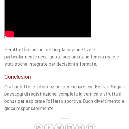
Per il betfair online betting, la sezione live è
particolarmente ricca: quote aggiornate in tempo reale e
statistiche integrate per decisioni informate.
Conclusion
Ora hai tutte le informazioni per iniziare con Betfair. Segui i
passaggi di registrazione, completa la verifica e sfrutta il
bonus per esplorare l’offerta sportiva. Buon divertimento e
gioca responsabilmente.