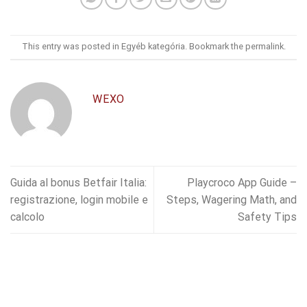
This entry was posted in
Egyéb kategória
. Bookmark the
permalink
.
WEXO
Guida al bonus Betfair Italia:
Playcroco App Guide –
registrazione, login mobile e
Steps, Wagering Math, and
calcolo
Safety Tips